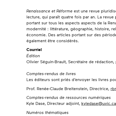
À
Renaissance et Réforme
est une revue pluridisc
propos
lecture, qui paraît quatre fois par an. La revu
portant sur tous les aspects aspects de la Ren
modernité : littérature, géographie, histoire, re
économie. Des articles portant sur des périod
également être considérés.
Coordonnées
Courriel
Édition
Olivier Séguin-Brault, Secrétaire de rédaction,
Comptes-rendus de livres
Les éditeurs sont priés d’envoyer les livres po
Prof. Renée-Claude Breitenstein, Directrice,
rb
Comptes-rendus de ressources numériques
Kyle Dase, Directeur adjoint,
kyledase@uvic.ca
Numéros thématiques