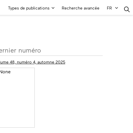
Menu
Types de publications
Recherche avancée
FR
principal
lus
ernier numéro
’informations
lume 48, numéro 4, automne 2025