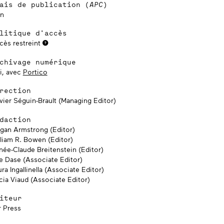
ais de publication (
APC
)
n
litique d'accès
cès restreint
chivage numérique
i, avec
Portico
rection
vier Séguin-Brault (Managing Editor)
daction
gan Armstrong (Editor)
lliam R. Bowen (Editor)
née-Claude Breitenstein (Editor)
le Dase (Associate Editor)
ra Ingallinella (Associate Editor)
cia Viaud (Associate Editor)
iteur
r Press