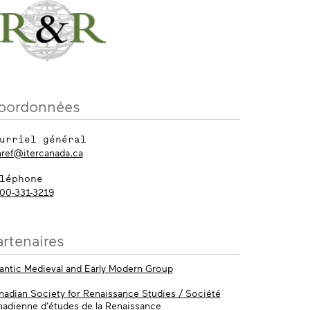
oordonnées
urriel général
nref@itercanada.ca
léphone
800-331-3219
artenaires
lantic Medieval and Early Modern Group
nadian Society for Renaissance Studies / Société
nadienne d'études de la Renaissance