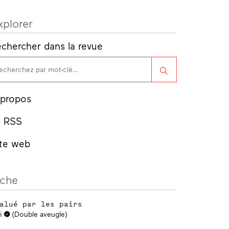
xplorer
chercher dans la revue
Rechercher
 propos
l RSS
ite web
iche
alué par les pairs
i
(Double aveugle)