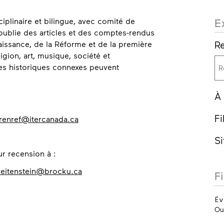
E
iplinaire et bilingue, avec comité de
e publie des articles et des comptes-rendus
Re
aissance, de la Réforme et de la première
ligion, art, musique, société et
es historiques connexes peuvent
À
Fi
renref@itercanada.ca
S
ur recension à :
reitenstein@brocku.ca
F
Év
Ou