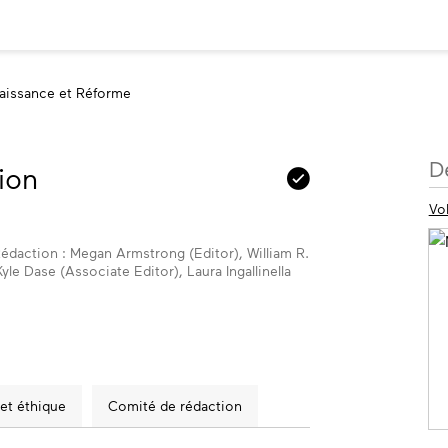
aissance et Réforme
P
D
ion
d
Vo
 Rédaction : Megan Armstrong (Editor), William R.
le Dase (Associate Editor), Laura Ingallinella
 et éthique
Comité de rédaction