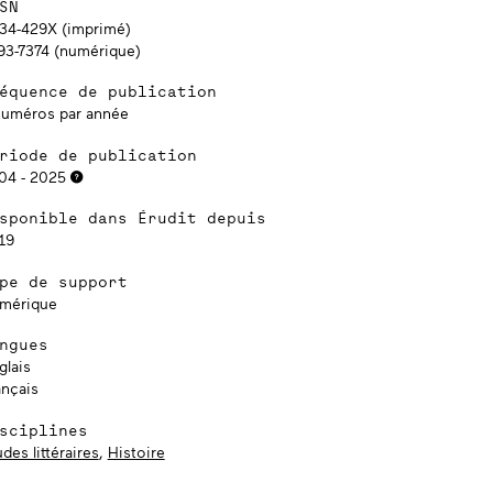
SN
34-429X (imprimé)
93-7374 (numérique)
équence de publication
numéros par année
riode de publication
04 - 2025
sponible dans Érudit depuis
19
pe de support
mérique
ngues
glais
ançais
sciplines
des littéraires
,
Histoire