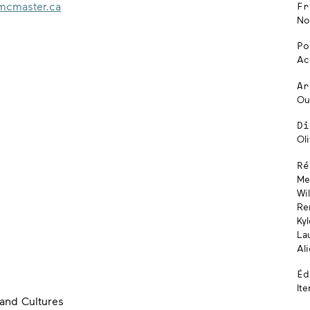
cmaster.ca
Fr
No
Po
Ac
Ar
Ou
Di
Oli
Ré
Me
Wi
Re
Ky
Lau
Ali
Éd
Ite
and Cultures