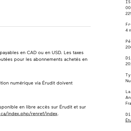
IS
00
22
Fr
4 
Pé
20
nt payables en CAD ou en USD. Les taxes
Di
ajoutées pour les abonnements achetés en
20
Ty
Nu
ition numérique via Érudit doivent
La
An
Fr
ponible en libre accès sur Érudit et sur
o.ca/index.php/renref/index
.
Di
Étu