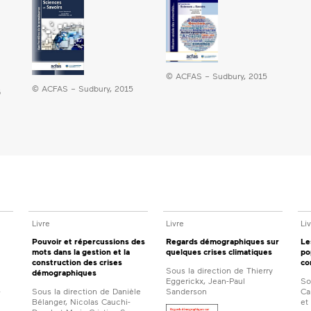
© ACFAS – Sudbury, 2015
© ACFAS – Sudbury, 2015
6
Livre
Livre
Li
Pouvoir et répercussions des
Regards démographiques sur
Le
mots dans la gestion et la
quelques crises climatiques
po
construction des crises
co
Sous la direction de Thierry
démographiques
Eggerickx, Jean-Paul
So
-
Sous la direction de Danièle
Sanderson
Ca
Bélanger, Nicolas Cauchi-
et