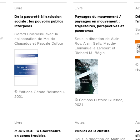
Livre
Livre
Ac
De la pauvreté à l’exclusion
Paysages du mouvement /
Dé
sociale : les pouvoirs publics
paysages en mouvement :
fa
interpelés
trajectoires, perspectives et
So
panoramas
Gérard Boismenu avec la
Pe
ff
collaboration de Maude
Sous la direction de Alain
Chapados et Pascale Dufour
Roy, Alain Gelly, Maude-
Emmanuelle Lambert et
Richard M. Bégin
© 
ré
© Éditions Gérard Boismenu,
2021
© Éditions Histoire Québec,
2021
Livre
Actes
Ac
« JUSTICE ! » Chercheurs
Publics de la culture
Ac
en zones troubles
d’
Sous la direction de Mathilde