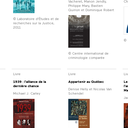
Vacheret, Manon Jendly,
Ch
Philippe Mary, Bastien
Quirion et Dominique Robert
© Laboratoire d'Études et de
recherches sur la Justice,
2011
© 
© Centre international de
criminologie comparée
Livre
Livre
Li
1939 : l’alliance de la
Appartenir au Québec
Le
dernière chance
l'
Denise Helly et Nicolas Van
Ma
Michael J. Carley
Schendel
Ja