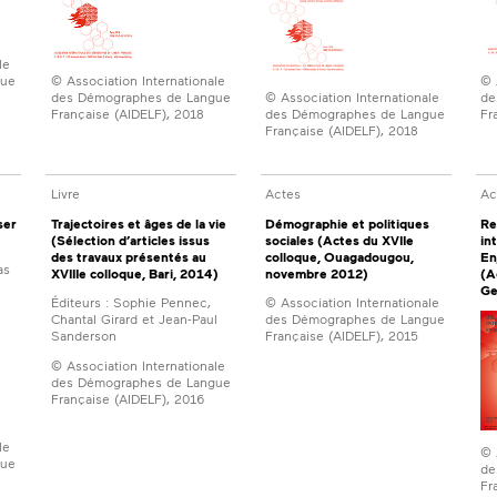
le
gue
© 
© Association Internationale
© Association Internationale
de
des Démographes de Langue
des Démographes de Langue
Fr
Française (AIDELF), 2018
Française (AIDELF), 2018
Livre
Actes
Ac
ser
Trajectoires et âges de la vie
Démographie et politiques
Re
(Sélection d’articles issus
sociales (Actes du XVIIe
in
des travaux présentés au
colloque, Ouagadougou,
En
as
XVIIIe colloque, Bari, 2014)
novembre 2012)
(A
Ge
Éditeurs : Sophie Pennec,
© Association Internationale
Chantal Girard et Jean-Paul
des Démographes de Langue
Sanderson
Française (AIDELF), 2015
© Association Internationale
des Démographes de Langue
Française (AIDELF), 2016
le
© 
gue
de
Fr