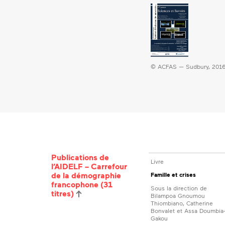
© ACFAS — Sudbury, 201
Publications de
Livre
l’AIDELF – Carrefour
de la démographie
Famille et crises
francophone (31
Sous la direction de
titres)
Bilampoa Gnoumou
Thiombiano, Catherine
Bonvalet et Assa Doumbia
Gakou