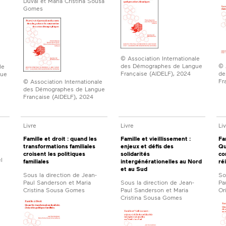
Duval et Maria Cristina Sousa
Gomes
© Association Internationale
des Démographes de Langue
© 
le
Française (AIDELF), 2024
de
gue
Fr
© Association Internationale
des Démographes de Langue
Française (AIDELF), 2024
Livre
Livre
Li
Famille et droit : quand les
Famille et vieillissement :
Fa
transformations familiales
enjeux et défis des
Qu
croisent les politiques
solidarités
co
l
familiales
intergénérationelles au Nord
ré
et au Sud
Sous la direction de Jean-
So
Paul Sanderson et Maria
Sous la direction de Jean-
Pa
Cristina Sousa Gomes
Paul Sanderson et Maria
Or
Cristina Sousa Gomes