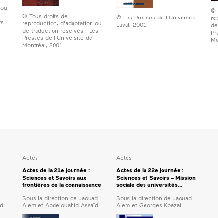
 ou
© 
© Tous droits de
© Les Presses de l'Université
re
rs
reproduction, d'adaptation ou
Laval, 2001
de
de traduction réservés - Les
Pr
Presses de l'Université de
Mo
Montréal, 2001
Actes
Actes
Actes de la 21e journée :
Actes de la 22e journée :
Sciences et Savoirs aux
Sciences et Savoirs – Mission
s
frontières de la connaissance
sociale des universités...
Sous la direction de Jaouad
Sous la direction de Jaouad
ad
Alem et Abdelouahid Assaïdi
Alem et Georges Kpazai