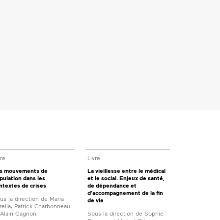
vre
Livre
s mouvements de
La vieillesse entre le médical
pulation dans les
et le social. Enjeux de santé,
ntextes de crises
de dépendance et
d’accompagnement de la fin
us la direction de Maria
de vie
rella, Patrick Charbonneau
 Alain Gagnon
Sous la direction de Sophie