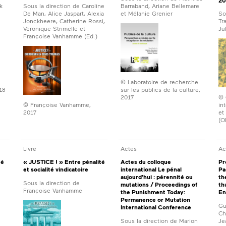
20
k
Sous la direction de Caroline
Barraband, Ariane Bellemare
De Man, Alice Jaspart, Alexia
et Mélanie Grenier
So
Jonckheere, Catherine Rossi,
Tr
Véronique Strimelle et
Ju
Françoise Vanhamme (Ed.)
© Laboratoire de recherche
18
sur les publics de la culture,
2017
© 
© Françoise Vanhamme,
in
2017
et
(O
Livre
Actes
Ac
té
« JUSTICE ! » Entre pénalité
Actes du colloque
Pr
et socialité vindicatoire
international Le pénal
Pa
aujourd'hui : pérennité ou
th
Sous la direction de
mutations / Proceedings of
th
Françoise Vanhamme
the Punishment Today:
En
Permanence or Mutation
Gu
International Conference
Ch
Sous la direction de Marion
Je