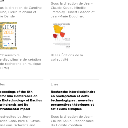
15
Sous la direction de Jean-
us la direction de Caroline
Claude Kalubi, Mireille
aube, Pierre Michaud et
Tremblay, Hubert Gascon et
lie Delisle
Jean-Marie Bouchard
Observatoire
© Les Éditions de la
terdisciplinaire de création
collectivité
 de recherche en musique
ICRM)
tes
Livre
oceedings of the 6th
Recherche interdisciplinaire
cific Rim Conference on
en réadaptation et défis
e Biotechnology of Bacillus
technologiques : nouvelles
uringiensis and its
perspectives théoriques et
vironmental Impact
réflexions cliniques
est-edited by Jean-
Sous la direction de Jean-
arles Côté, Imre S. Otvos,
Claude Kalubi Responsable
an-Louis Schwartz and
du Comité d'édition