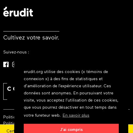
Cultivez votre savoir.
Suivez-nous :
erudit.org utilise des cookies (« témoins de
connexion ») à des fins de statistiques et
d’amélioration de l’expérience utilisateur. Ces
données sont anonymes. En poursuivant votre
visite, vous acceptez l’utilisation de ces cookies,
que vous pourrez désactiver en tout temps dans
votre fureteur web.
En savoir plus
Politique de confidentialité
Politique relative aux cookies
×
Politique et licence d’utilisation
J’ai compris
Certaines fonctionnalités et contenus sont actuellement