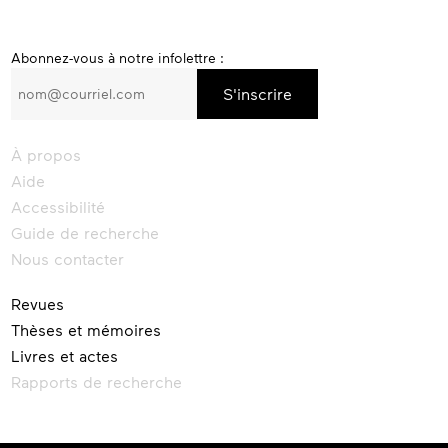
S’inscrire
Abonnez-vous à notre infolettre :
à
l’infolettre
d’Érudit
À propos
Aide
Accessibilité
Guide de recherche
Nous contacter
Revues
Thèses et mémoires
Livres et actes
Rapports de recherche