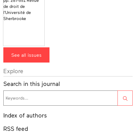
See all issues
Explore
Search in this journal
Sea
Index of authors
RSS feed