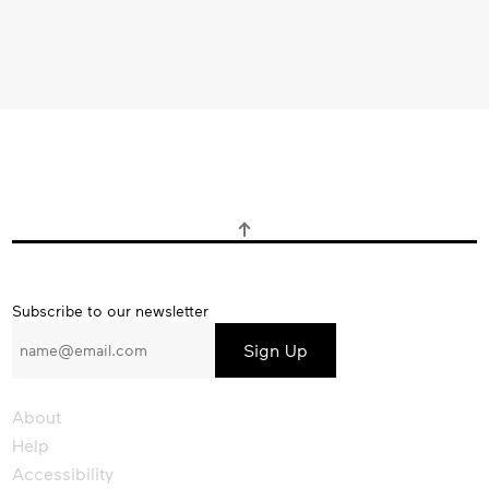
Subscribe
Subscribe to our newsletter
to
our
newsletter
About
Help
Accessibility