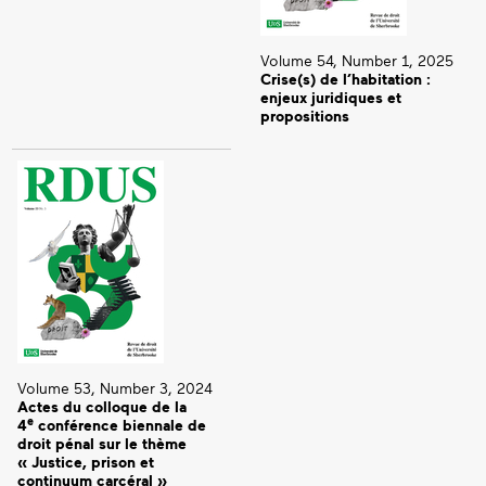
Volume 54, Number 1, 2025
Crise(s) de l’habitation :
enjeux juridiques et
propositions
Volume 53, Number 3, 2024
Actes du colloque de la
e
4
conférence biennale de
droit pénal sur le thème
« Justice, prison et
continuum carcéral »