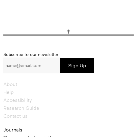
Subscribe
Subscribe to our newsletter
to
our
newsletter
About
Help
Accessibility
Research Guide
Contact us
Journals