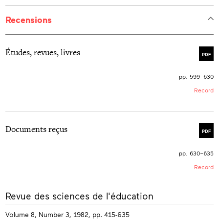
Recensions
Études, revues, livres
PDF
pp. 599–630
Record
Documents reçus
PDF
pp. 630–635
Record
More
Revue des sciences de l'éducation
info
Volume 8, Number 3, 1982, pp. 415-635