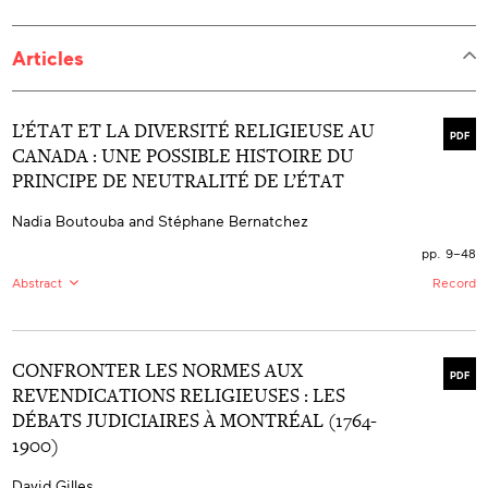
Articles
L’ÉTAT ET LA DIVERSITÉ RELIGIEUSE AU
PDF
CANADA : UNE POSSIBLE HISTOIRE DU
PRINCIPE DE NEUTRALITÉ DE L’ÉTAT
Nadia Boutouba and Stéphane Bernatchez
pp. 9–48
Abstract
Record
FR:
Afin d’apporter un éclairage historique aux débats
actuels sur la neutralité de l’État, le présent article
retrace l’évolution ou, à tout le moins, une évolution
CONFRONTER LES NORMES AUX
possible, du principe de neutralité de l’État en droit
PDF
constitutionnel canadien. Les auteurs s’intéressent dans
REVENDICATIONS RELIGIEUSES : LES
la première partie à la période d’après la conquête alors
DÉBATS JUDICIAIRES À MONTRÉAL (1764-
que la paix religieuse était recherchée. La deuxième
partie est consacrée à l’examen des privilèges
1900)
constitutionnels reconnus par le régime fédéral de
1867. La troisième et dernière partie porte sur
David Gilles