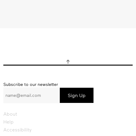
Subscribe
Subscribe to our newsletter
to
our
newsletter
About
Help
Accessibility