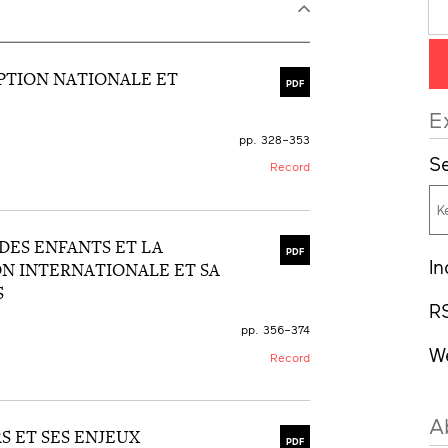
OPTION NATIONALE ET
PDF
E
pp. 328–353
Se
Record
DES ENFANTS ET LA
PDF
In
N INTERNATIONALE ET SA
S
R
pp. 356–374
W
Record
A
S ET SES ENJEUX
PDF