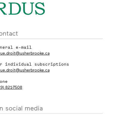
ontact
neral e-mail
vue.droit@usherbrooke.ca
r individual subscriptions
vue.droit@usherbrooke.ca
one
19) 821-7508
n social media