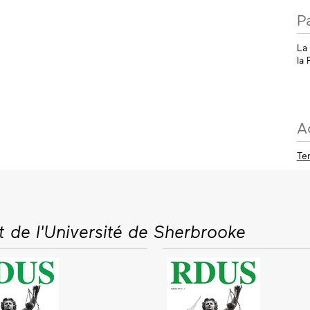
P
La
la 
A
Te
t de l'Université de Sherbrooke