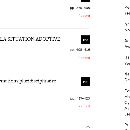
Pe
pp. 376–405
Ye
Record
Ar
No
 LA SITUATION ADOPTIVE
Ac
PDF
Av
pp. 408–416
Di
Record
Ye
Ma
mations pluridisciplinaire
Da
PDF
Ed
Ma
pp. 417–423
Cy
Record
Al
Je
Pu