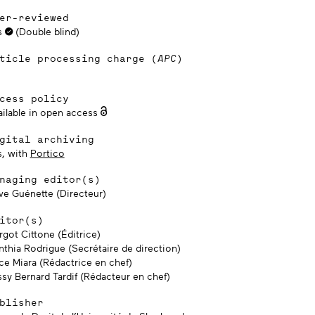
er-reviewed
s
(Double blind)
ticle processing charge (
APC
)
cess policy
ailable in open access
gital archiving
s, with
Portico
naging editor(s)
ve Guénette (Directeur)
itor(s)
rgot Cittone (Éditrice)
nthia Rodrigue (Secrétaire de direction)
ice Miara (Rédactrice en chef)
ssy Bernard Tardif (Rédacteur en chef)
blisher