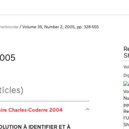
Sherbrooke
Volume 35, Number 2, 2005, pp. 328-555
M
R
in
S
2005
Vo
Dig
icles)
naire Charles-Coderre 2004
OLUTION À IDENTIFIER ET À