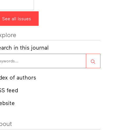
See all issues
xplore
arch in this journal
Search
dex of authors
SS feed
ebsite
bout