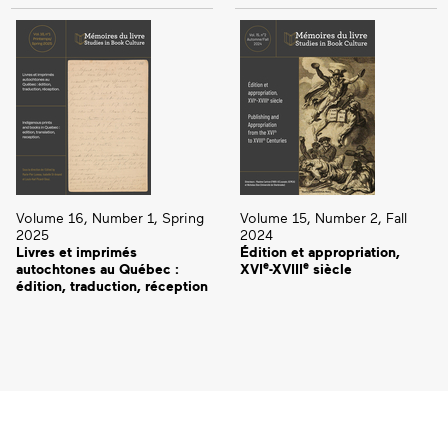
Volume 16, Number 1, Spring
Volume 15, Number 2, Fall
2025
2024
Livres et imprimés
Édition et appropriation,
e
e
autochtones au Québec :
XVI
-XVIII
siècle
édition, traduction, réception