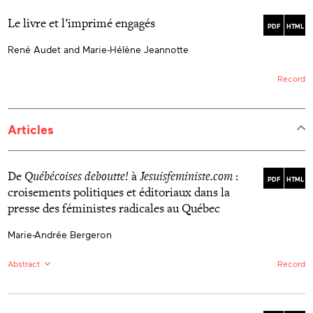
Le livre et l’imprimé engagés
PDF
HTML
René Audet and Marie-Hélène Jeannotte
Record
Articles
De
Québécoises deboutte!
à
Jesuisfeministe.com
:
PDF
HTML
croisements politiques et éditoriaux dans la
presse des féministes radicales au Québec
Marie-Andrée Bergeron
Abstract
Record
FR:
Québécoises deboutte!
(1971),
La Vie en rose
(1980)
et le site
Jesuisfeministe.com
(2009), sont toutes trois
des entreprises éditoriales féministes autonomes