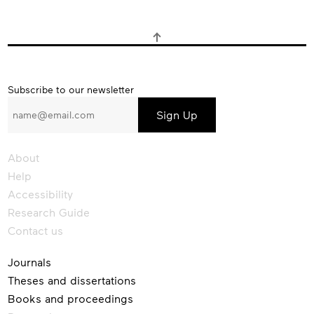
Subscribe
Subscribe to our newsletter
to
our
newsletter
About
Help
Accessibility
Research Guide
Contact us
Journals
Theses and dissertations
Books and proceedings