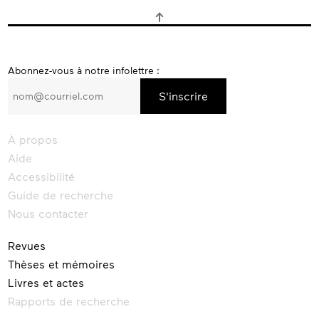
S’inscrire
Abonnez-vous à notre infolettre :
à
l’infolettre
d’Érudit
À propos
Aide
Accessibilité
Guide de recherche
Nous contacter
Revues
Thèses et mémoires
Livres et actes
Rapports de recherche