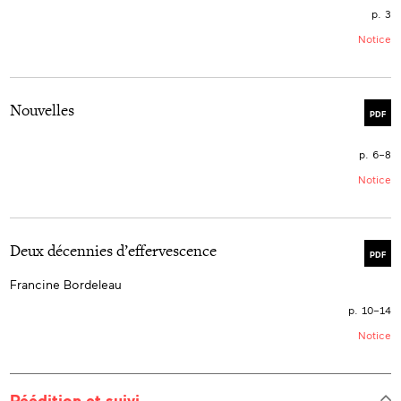
p. 3
Notice
Nouvelles
PDF
p. 6–8
Notice
Deux décennies d’effervescence
PDF
Francine Bordeleau
p. 10–14
Notice
Réédition et suivi