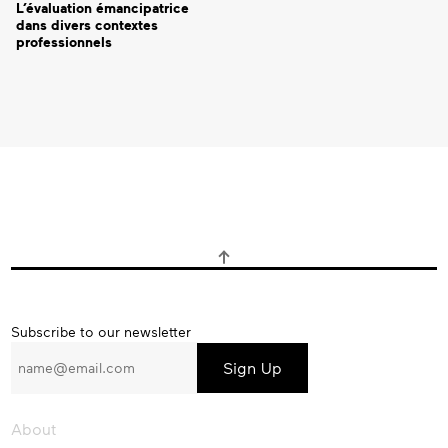
L’évaluation émancipatrice
dans divers contextes
professionnels
Subscribe
Subscribe to our newsletter
to
our
newsletter
About