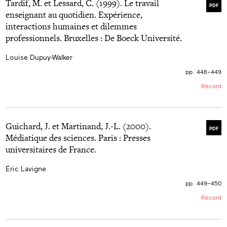
Tardif, M. et Lessard, C. (1999). Le travail
außerdem werden zwei für metakognitive Erkenntnisse
neuen Lernmediums.
PDF
geeignete Instrumente vorgestellt, die für die
enseignant au quotidien. Expérience,
Untersuchung verwendet wurden, und zwar der
interactions humaines et dilemmes
«Fragebogen für subjektive Fortschritte» sowie der
«Fragebogen für mathetische Selbstbeschreibung».
professionnels. Bruxelles : De Boeck Université.
Den Schluss der Untersuchung bilden die aus den
beiden Fragebögen ermittelten Resultate.
Louise Dupuy-Walker
pp. 448–449
Record
Guichard, J. et Martinand, J.-L. (2000).
PDF
Médiatique des sciences. Paris : Presses
universitaires de France.
Éric Lavigne
pp. 449–450
Record