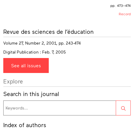
pp. 473–474
Record
More
Revue des sciences de l’éducation
info
Volume 27, Number 2, 2001, pp. 243-474
Digital Publication : Feb. 7, 2005
See all issues
Explore
Search in this journal
Sea
Index of authors