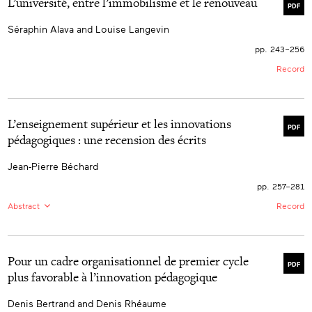
L’université, entre l’immobilisme et le renouveau
PDF
Séraphin Alava and Louise Langevin
pp. 243–256
Record
L’enseignement supérieur et les innovations
PDF
pédagogiques : une recension des écrits
Jean-Pierre Béchard
pp. 257–281
Abstract
Record
FR:
Cet article présente un bilan des travaux de
recherche concernant le phénomène des innovations
pédagogiques survenu en milieu universitaire au cours
Pour un cadre organisationnel de premier cycle
des quinze dernières années. Il porte sur la nature des
PDF
innovations pédagogiques dans l’enseignement
plus favorable à l’innovation pédagogique
supérieur, sur les conceptions et les comportements
des innovateurs et, enfin, sur les facteurs opérationnels,
Denis Bertrand and Denis Rhéaume
structurels, stratégiques et environnementaux qui