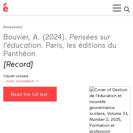
Main
Menu
Recensions
Bouvier, A. (2024).
Pensées sur
l’éducation
. Paris, les éditions du
Panthéon
[Record]
Claude Lessard
…more information
Claude Lessard
Read the full text
Université de Montréal (Canada)