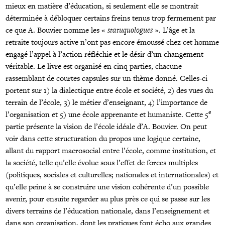
mieux en matière d’éducation, si seulement elle se montrait
déterminée à débloquer certains freins tenus trop fermement par
ce que A. Bouvier nomme les «
statuquologues
». L’âge et la
retraite toujours active n’ont pas encore émoussé chez cet homme
engagé l’appel à l’action réfléchie et le désir d’un changement
véritable. Le livre est organisé en cinq parties, chacune
rassemblant de courtes capsules sur un thème donné. Celles-ci
portent sur 1) la dialectique entre école et société, 2) des vues du
terrain de l’école, 3) le métier d’enseignant, 4) l’importance de
e
l’organisation et 5) une école apprenante et humaniste. Cette 5
partie présente la vision de l’école idéale d’A. Bouvier. On peut
voir dans cette structuration du propos une logique certaine,
allant du rapport macrosocial entre l’école, comme institution, et
la société, telle qu’elle évolue sous l’effet de forces multiples
(politiques, sociales et culturelles; nationales et internationales) et
qu’elle peine à se construire une vision cohérente d’un possible
avenir, pour ensuite regarder au plus près ce qui se passe sur les
divers terrains de l’éducation nationale, dans l’enseignement et
dans son organisation, dont les pratiques font écho aux grandes