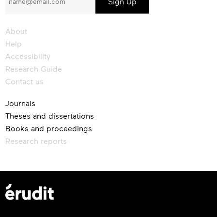
our
newsletter
About
Help
Accessibility
Research Guide
Contact us
Journals
Theses and dissertations
Books and proceedings
Research reports