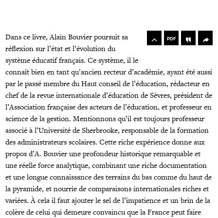
rowse
he
Toolbox
Dans ce livre, Alain Bouvier poursuit sa
rticles
PDF
n
réflexion sur l’état et l’évolution du
his
système éducatif français. Ce système, il le
ssue
connaît bien en tant qu’ancien recteur d’académie, ayant été aussi
par le passé membre du Haut conseil de l’éducation, rédacteur en
chef de la revue internationale d’éducation de Sèvres, président de
l’Association française des acteurs de l’éducation, et professeur en
science de la gestion. Mentionnons qu’il est toujours professeur
associé à l’Université de Sherbrooke, responsable de la formation
des administrateurs scolaires. Cette riche expérience donne aux
propos d’A. Bouvier une profondeur historique remarquable et
une réelle force analytique, combinant une riche documentation
et une longue connaissance des terrains du bas comme du haut de
la pyramide, et nourrie de comparaisons internationales riches et
variées. À cela il faut ajouter le sel de l’impatience et un brin de la
colère de celui qui demeure convaincu que la France peut faire