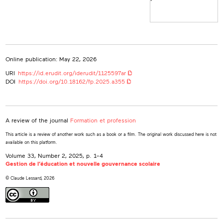
Online publication: May 22, 2026
URI
https://id.erudit.org/iderudit/1125597ar
DOI
https://doi.org/10.18162/fp.2025.a355
A review of the journal
Formation et profession
This article is a review of another work such as a book or a film. The original work discussed here is not
available on this platform.
Volume 33, Number 2, 2025
, p. 1–4
Gestion de l’éducation et nouvelle gouvernance scolaire
© Claude Lessard, 2026