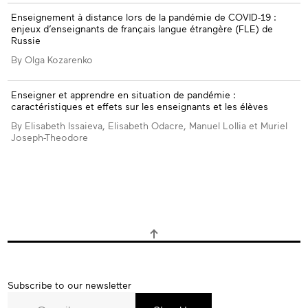
Enseignement à distance lors de la pandémie de COVID-19 :
enjeux d’enseignants de français langue étrangère (FLE) de
Russie
By Olga Kozarenko
Enseigner et apprendre en situation de pandémie :
caractéristiques et effets sur les enseignants et les élèves
By Elisabeth Issaieva, Elisabeth Odacre, Manuel Lollia et Muriel
Joseph-Theodore
Subscribe
Subscribe to our newsletter
to