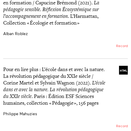
en formation / Capucine Brémond (2021).
La
according to a training approach considered in an
pédagogie sensible. Réflexion Écosystémique sur
integral way. To do this, we mobilize certain approaches
to self-training based on self-knowledge, which allow,
l’accompagnement en formation
. L’Harmattan,
through the exercise involving hetero and placed-based
Collection « Écologie et formation »
learning, awareness and action research. It is thus a
question of sharing reflexive elements on the
mobilization of self-awareness in formative practices in
Alban Roblez
Environmental Education and to study how this exercise
generates a pedagogical commitment which aims at
Record
facing various growing barbarities in our time of the
Anthropocene, with a particular accent concerning
panterrorism and transhumanism.
Pour en lire plus : L’école dans et avec la nature.
HTML
La révolution pédagogique du XXIe siècle /
Corine Martel et Sylvain Wagnon (2022).
L’école
dans et avec la nature. La révolution pédagogique
du XXIe siècle
. Paris : Édition ESF Sciences
humaines, collection « Pédagogie », 156 pages
Philippe Mahuzies
Record