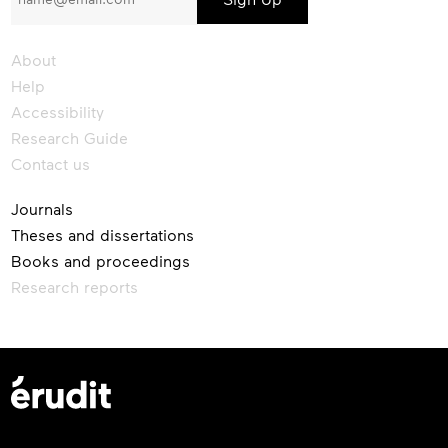
our
newsletter
About
Help
Accessibility
Research Guide
Contact us
Journals
Theses and dissertations
Books and proceedings
Research reports