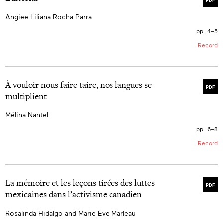
PDF
Angiee Liliana Rocha Parra
pp. 4–5
Record
À vouloir nous faire taire, nos langues se
PDF
multiplient
Mélina Nantel
pp. 6–8
Record
La mémoire et les leçons tirées des luttes
PDF
mexicaines dans l’activisme canadien
Rosalinda Hidalgo and Marie-Ève Marleau