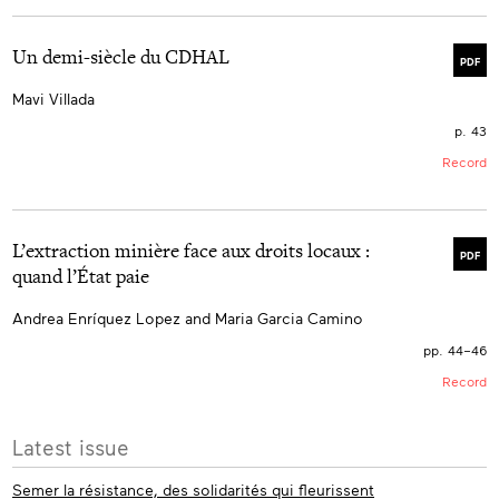
Un demi-siècle du CDHAL
PDF
Mavi Villada
p. 43
Record
L’extraction minière face aux droits locaux :
PDF
quand l’État paie
Andrea Enríquez Lopez and Maria Garcia Camino
pp. 44–46
Record
More
Latest issue
info
Semer la résistance, des solidarités qui fleurissent