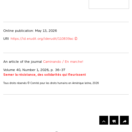
Online publication: May 13, 2026
URI
https://id.erudit.org/iderudit/110839ac
An article of the journal
Caminando / En marche!
Volume 40, Number 1, 2026
, p. 36–37
Semer la résistance, des solidarités qui fleurissent
Tous droits réservés © Comité pour les droits humains en Amérique latine, 2026
rowse
he
Toolbox
rticles
n
his