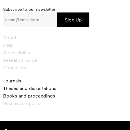
Subscribe
Subscribe to our newsletter
to
our
newsletter
About
Help
Accessibility
Research Guide
Contact us
Journals
Theses and dissertations
Books and proceedings
Research reports