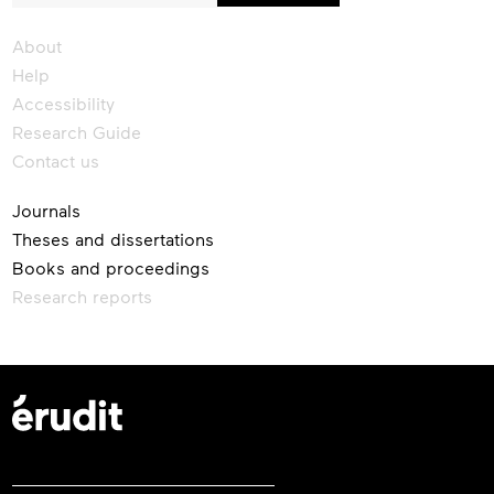
newsletter
About
Help
Accessibility
Research Guide
Contact us
Journals
Theses and dissertations
Books and proceedings
Research reports