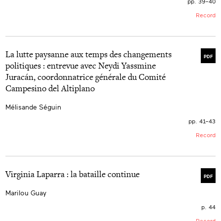
pp. 39–40
Record
La lutte paysanne aux temps des changements
PDF
politiques : entrevue avec Neydi Yassmine
Juracán, coordonnatrice générale du Comité
Campesino del Altiplano
Mélisande Séguin
pp. 41–43
Record
Virginia Laparra : la bataille continue
PDF
Marilou Guay
p. 44
Record