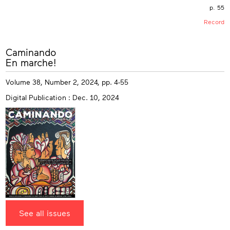
p. 55
Record
More
Caminando
info
En marche!
Volume 38, Number 2, 2024, pp. 4-55
Digital Publication : Dec. 10, 2024
See all issues