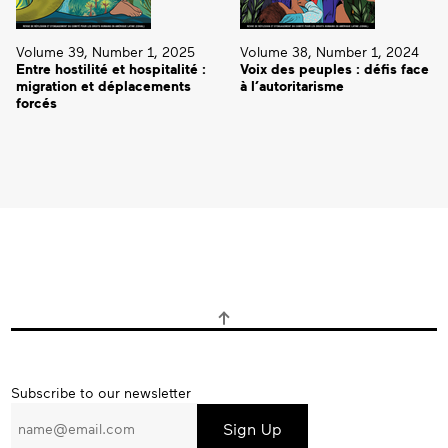
Volume 39, Number 1, 2025
Volume 38, Number 1, 2024
Entre hostilité et hospitalité :
Voix des peuples : défis face
migration et déplacements
à l’autoritarisme
forcés
Subscribe
Subscribe to our newsletter
to
our