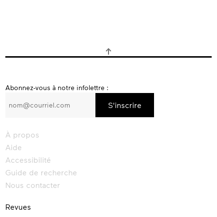
S’inscrire
Abonnez-vous à notre infolettre :
à
l’infolettre
d’Érudit
À propos
Aide
Accessibilité
Guide de recherche
Nous contacter
Revues