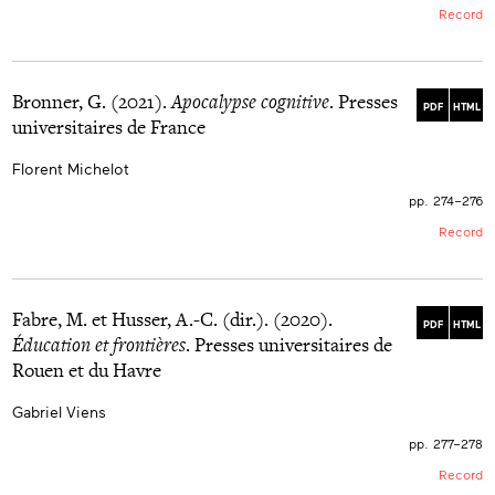
recorridos y elecciones individuales en la construcción
Record
las tres fases del proceso de concretización de la
de un espacio científico.
situación de enseñanza-aprendizaje. Estas diferencias
son más importantes entre los docentes no-expertos.
Bronner, G. (2021).
Apocalypse cognitive
. Presses
PDF
HTML
universitaires de France
Florent Michelot
pp. 274–276
Record
Fabre, M. et Husser, A.-C. (dir.). (2020).
PDF
HTML
Éducation et frontières
. Presses universitaires de
Rouen et du Havre
Gabriel Viens
pp. 277–278
Record