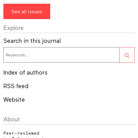
See all issues
Explore
Search in this journal
Sea
Index of authors
RSS feed
Website
About
Peer-reviewed