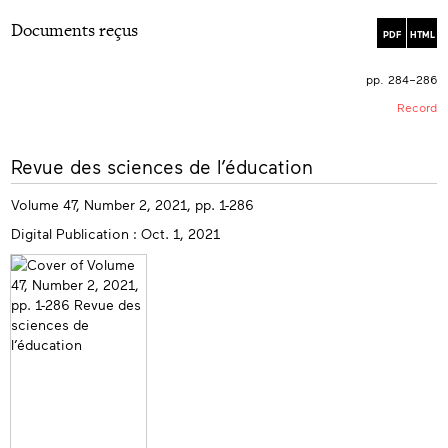
Documents reçus
PDF
HTML
pp. 284–286
Record
More
Revue des sciences de l’éducation
info
Volume 47, Number 2, 2021, pp. 1-286
Digital Publication : Oct. 1, 2021