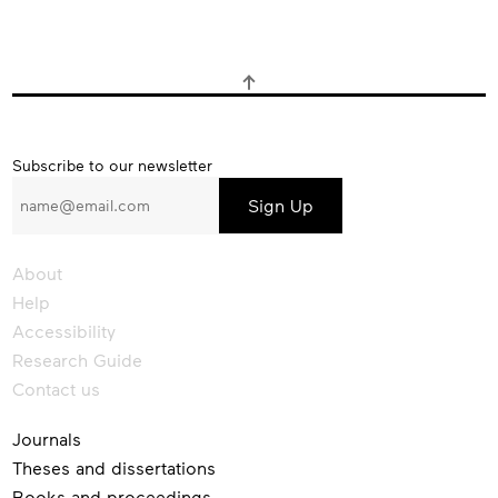
Subscribe
Subscribe to our newsletter
to
our
newsletter
About
Help
Accessibility
Research Guide
Contact us
Journals
Theses and dissertations
Books and proceedings