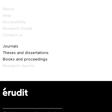
newsletter
About
Help
Accessibility
Research Guide
Contact us
Journals
Theses and dissertations
Books and proceedings
Research reports