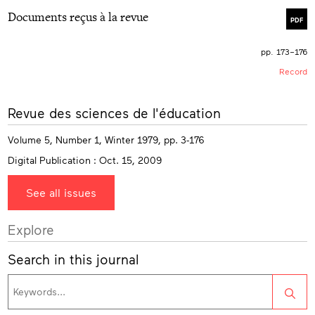
Documents reçus à la revue
PDF
pp. 173–176
Record
More
Revue des sciences de l'éducation
info
Volume 5, Number 1, Winter 1979, pp. 3-176
Digital Publication : Oct. 15, 2009
See all issues
Explore
Search in this journal
Sea