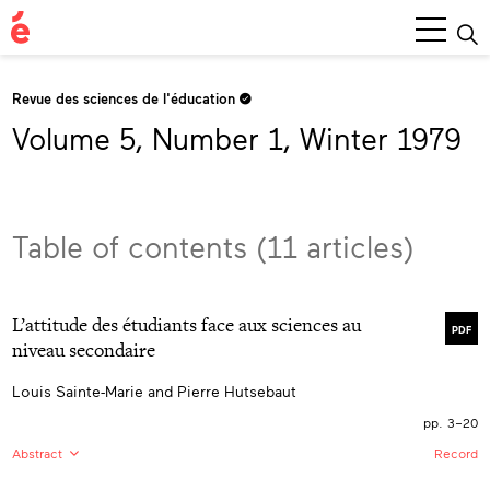
Main
Menu
Revue des sciences de l'éducation
Volume 5, Number 1, Winter 1979
Table of contents (11 articles)
L’attitude des étudiants face aux sciences au
PDF
niveau secondaire
Louis Sainte-Marie and Pierre Hutsebaut
pp. 3–20
Abstract
Record
FR:
L’objectif de cette recherche est de vérifier si les