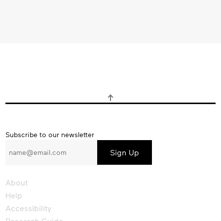
Subscribe
Subscribe to our newsletter
to
our
newsletter
About
Help
Accessibility
Research Guide