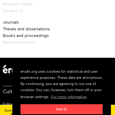
Research Guide
Contact us
Journals
Theses and dissertations
Books and proceedings
Research reports
erudit.org uses cookies for statistical and user
experience purposes. These data are anonymous.
By continuing, you are agreeing to our use of
cookies. You can, however, turn them off in your
Cultivate your knowledge.
browser settings.
For more information
Follow us
×
Got it!
Some features and content are currently unavailable today
due to maintenance at our service provider.
Status