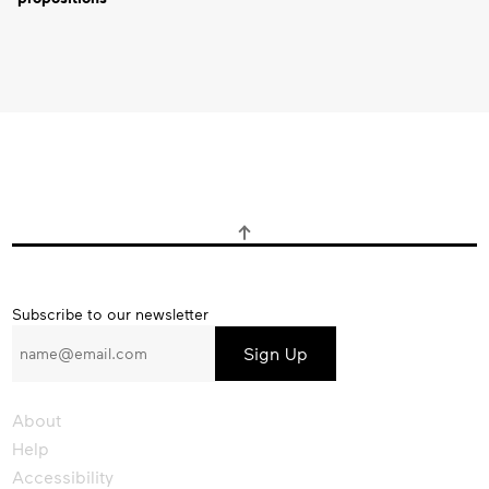
Subscribe
Subscribe to our newsletter
to
our
newsletter
About
Help
Accessibility