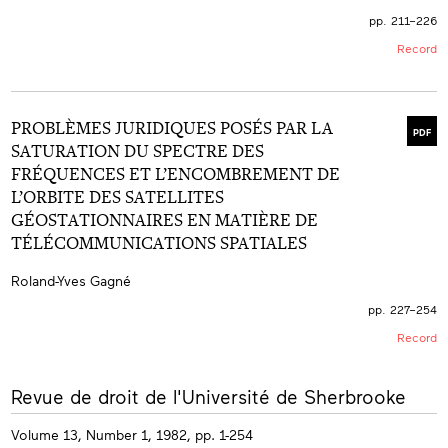
du Code civil, le Livre I (nouveau) Code civil du Québec
pp. 211–226
et la
Loi de la protection de la jeunesse
.
Record
En guise de conclusion, nous soutenons ici qu’une
naissance vivante et viable ne doit plus constituer une
condition suspensive pour le droit à la vie, à
l’inviolabilité et aux soins prénataux; mais que le fœtus
doit bénéficier de ces droits à la condition résolutoire
PROBLÈMES JURIDIQUES POSÉS PAR LA
de ne pas naître vivant et viable.
PDF
SATURATION DU SPECTRE DES
FRÉQUENCES ET L’ENCOMBREMENT DE
L’ORBITE DES SATELLITES
GÉOSTATIONNAIRES EN MATIÈRE DE
TÉLÉCOMMUNICATIONS SPATIALES
Roland-Yves Gagné
pp. 227–254
Record
More
Revue de droit de l'Université de Sherbrooke
info
Volume 13, Number 1, 1982, pp. 1-254