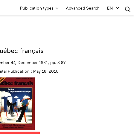
Main
Publication types
Advanced Search
EN
Menu
ore
uébec français
fo
mber 44, December 1981, pp. 3-87
ital Publication : May 18, 2010