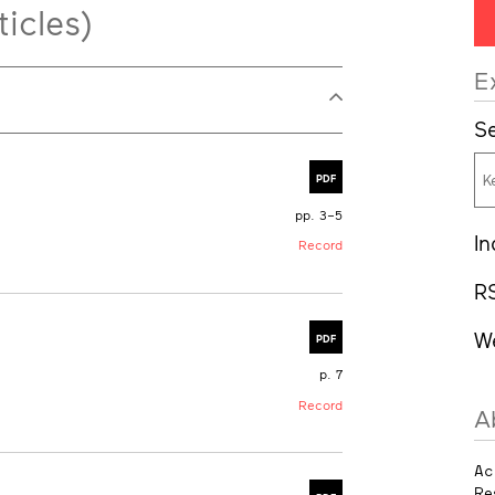
ticles)
E
Se
PDF
pp. 3–5
In
Record
R
W
PDF
p. 7
Record
A
Ac
Re