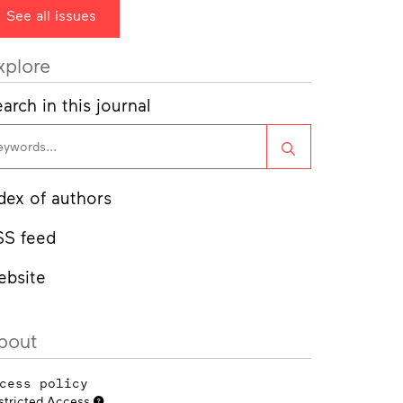
See all issues
xplore
arch in this journal
Search
dex of authors
SS feed
ebsite
bout
cess policy
stricted Access