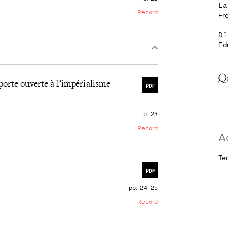
La
Record
Fr
Di
Ed
porte ouverte à l’impérialisme
PDF
p. 23
Record
A
Te
PDF
pp. 24–25
Record