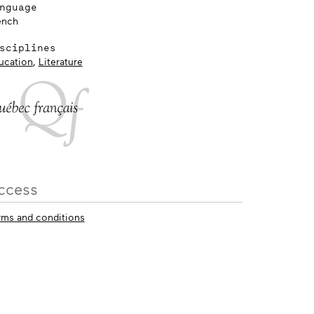
nguage
ench
sciplines
ucation
,
Literature
ccess
rms and conditions