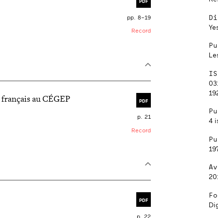
PDF
Di
pp. 8–19
Ye
Record
Pu
Le
IS
03
192
e français au CÉGEP
PDF
Pu
p. 21
4 i
Record
Pu
19
Av
20
Fo
PDF
Dig
p. 22