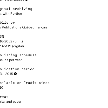
gital archiving
s, with
Portico
blisher
s Publications Québec français
SN
16-2052 (print)
3-5119 (digital)
blishing schedule
ssues per year
blication period
74 - 2015
ailable on Érudit since
10
rmat
ital and paper