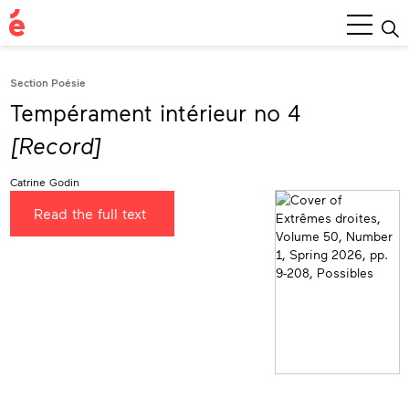
Main
Menu
Section Poésie
Tempérament intérieur no 4
[Record]
Catrine Godin
Read the full text