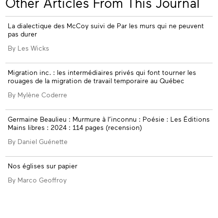
Other Articles From This Journal
ssue
La dialectique des McCoy suivi de Par les murs qui ne peuvent
pas durer
By Les Wicks
Migration inc. : les intermédiaires privés qui font tourner les
rouages de la migration de travail temporaire au Québec
By Mylène Coderre
Germaine Beaulieu : Murmure à l’inconnu : Poésie : Les Éditions
Mains libres : 2024 : 114 pages (recension)
By Daniel Guénette
Nos églises sur papier
By Marco Geoffroy