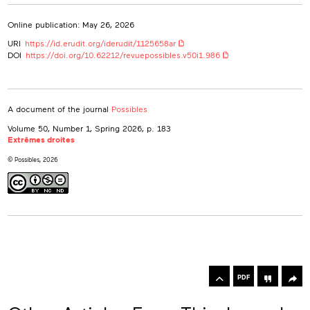
Online publication: May 26, 2026
URI
https://id.erudit.org/iderudit/1125658ar
DOI
https://doi.org/10.62212/revuepossibles.v50i1.986
A document of the journal
Possibles
Volume 50, Number 1, Spring 2026
, p. 183
Extrêmes droites
© Possibles, 2026
rowse
he
Toolbox
rticles
PDF
n
his