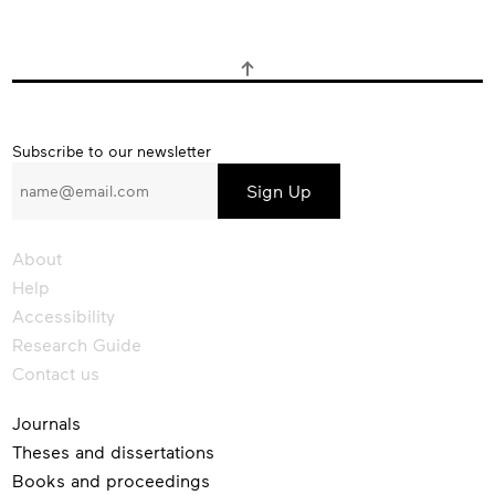
Subscribe
Subscribe to our newsletter
to
our
newsletter
About
Help
Accessibility
Research Guide
Contact us
Journals
Theses and dissertations
Books and proceedings