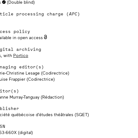
s
(Double blind)
ticle processing charge (
APC
)
cess policy
ailable in open access
gital archiving
s, with
Portico
naging editor(s)
rie-Christine Lesage (Codirectrice)
uise Frappier (Codirectrice)
itor(s)
anne Murray-Tanguay (Rédaction)
blisher
ciété québécoise d'études théâtrales (SQET)
SN
63-660X (digital)