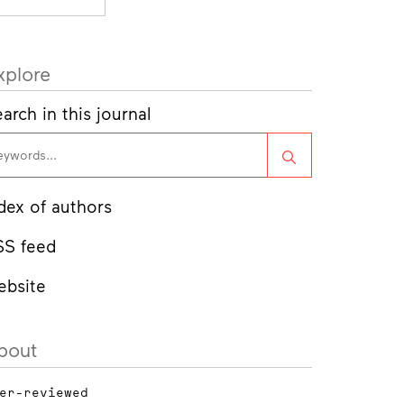
xplore
arch in this journal
Search
dex of authors
SS feed
ebsite
bout
er-reviewed