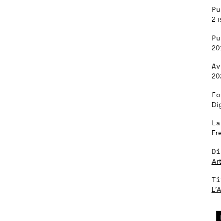
Pu
), Canada
2 i
P8
Pu
20
Av
20
Fo
Dig
La
Fr
Di
Ar
Ti
L’A