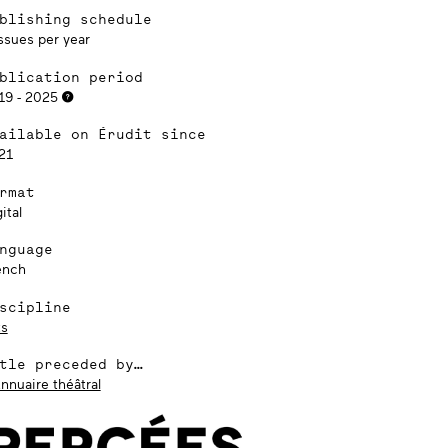
blishing schedule
ssues per year
blication period
19 - 2025
ailable on Érudit since
21
rmat
ital
nguage
ench
scipline
ts
tle preceded by…
nnuaire théâtral