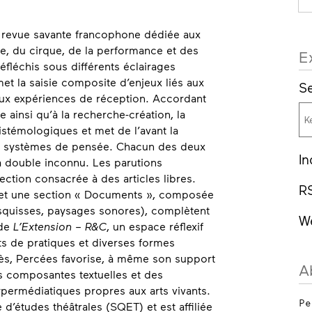
 revue savante francophone dédiée aux
se, du cirque, de la performance et des
E
réfléchis sous différents éclairages
et la saisie composite d’enjeux liés aux
Se
x expériences de réception. Accordant
 ainsi qu’à la recherche-création, la
istémologiques et met de l’avant la
es systèmes de pensée. Chacun des deux
In
à double inconnu. Les parutions
ection consacrée à des articles libres.
R
s et une section « Documents », composée
esquisses, paysages sonores), complètent
W
 de
L’Extension – R&C
, un espace réflexif
ts de pratiques et diverses formes
cès, Percées favorise, à même son support
A
es composantes textuelles et des
permédiatiques propres aux arts vivants.
Pe
d’études théâtrales (SQET) et est affiliée