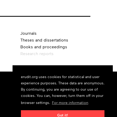
Journals
Theses and dissertations
Books and proceedings
Research reports
erudit.org uses cookies for statistical and user
experience purposes. These data are anonymous.
By continuing, you are agreeing to our use of
cookies. You can, however, turn them off in your
browser settings.
For more information
Got it!