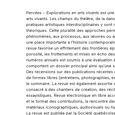
About
Percées – Explorations en arts vivants
est une
arts vivants. Les champs du théâtre, de la dan
pratiques artistiques interdisciplinaires y sont 
théoriques. Cette pluralité des approches perm
phénomènes, aux processus, aux œuvres ou au
une place importante à l’histoire contemporaine
revue favorise un effritement des frontières ép
porosité, les frottements et mises en écho d
numéros annuels est soumis à une évaluation 
comportent un dossier principal ainsi qu’une s
Des recensions sur des publications récente
de formes libres (entretiens, photographies, 
le sommaire. La revue est également assortie
consacré à des chantiers de création, des réci
essayistiques. Revue électronique en libre ac
et le format des contributions, la rencontre d
matériaux iconographiques, audiovisuels ou hy
La revue est publiée par la Société québécoise 