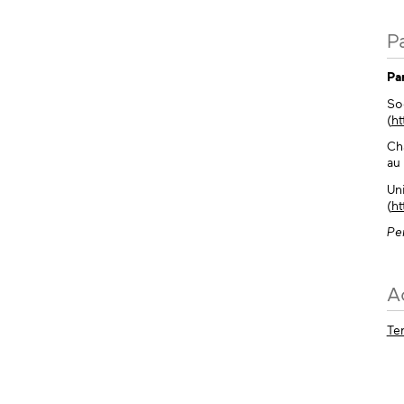
P
Pa
So
(
ht
Ch
au
Un
(
ht
Pe
A
Te