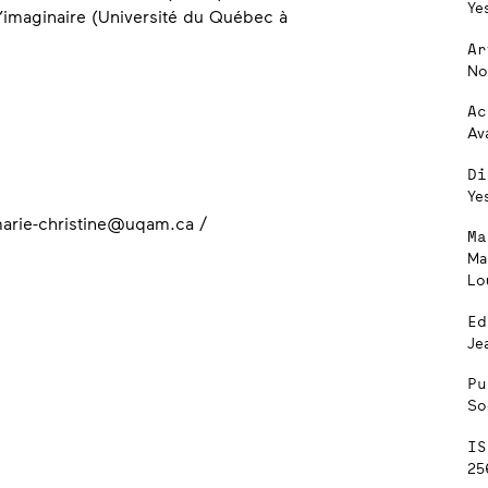
Ye
l’imaginaire (Université du Québec à
Ar
No
Ac
Av
Di
Ye
arie-christine@uqam.ca /
Ma
Ma
Lo
Ed
Je
ontréal
Pu
âtre
So
sage
IS
25
e-ville