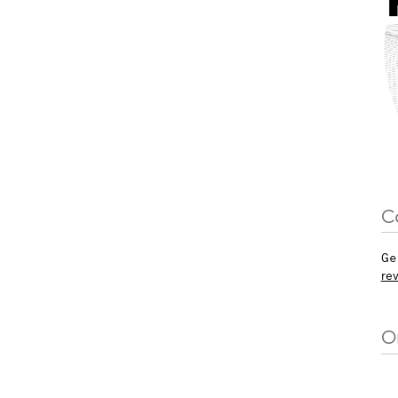
C
Ge
re
O