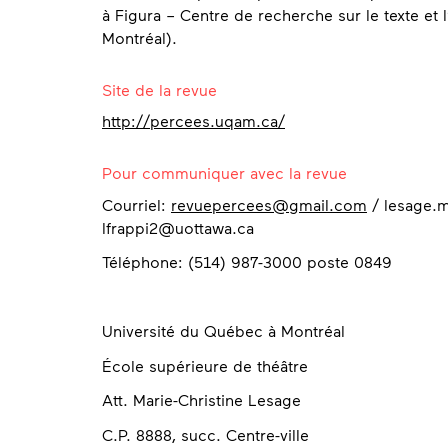
à Figura – Centre de recherche sur le texte et 
Montréal).
Contact
Site de la revue
http://percees.uqam.ca/
Pour communiquer avec la revue
Courriel:
revuepercees@gmail.com
/ lesage.m
lfrappi2@uottawa.ca
Téléphone: (514) 987-3000 poste 0849
Université du Québec à M
École supérieure de thé
Att. Marie-Christine Le
C.P. 8888, succ. Centr