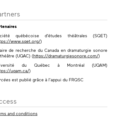
artners
rtenaires
ciété québécoise d’études théâtrales (SQET)
tps://www.sqet.org/
)
aire de recherche du Canada en dramaturgie sonore
 théâtre (UQAC) (
https://dramaturgiesonore.com/
)
iversité du Québec à Montréal (UQAM)
tps://uqam.ca/
)
rcées
est publié grâce à l’appui du FRQSC
ccess
rms and conditions