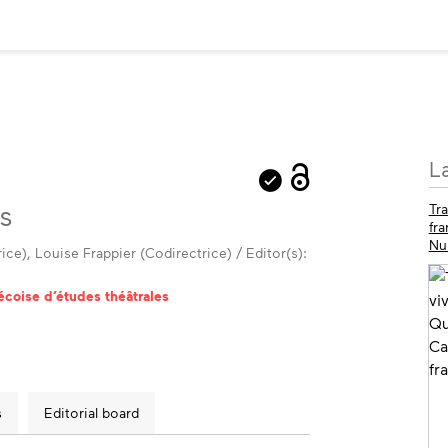
M
L
in
ts
Tr
fr
Nu
ce), Louise Frappier (Codirectrice) / Editor(s):
écoise d’études théâtrales
s
Editorial board