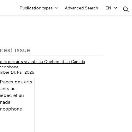
Main
Publication types
Advanced Search
EN
Menu
ore
atest issue
fo
aces des arts vivants au Québec et au Canada
ancophone
mber 14, Fall 2025