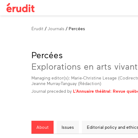
Breadcrumb
Érudit
Journals
Percées
Percées
Explorations en arts vivan
Managing editor(s): Marie-Christine Lesage (Codirectri
Jeanne Murray-Tanguay (Rédaction)
Journal preceded by
L’Annuaire théâtral: Revue québ
About
Issues
Editorial policy and ethic