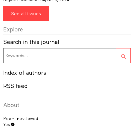
See all issues
Explore
Search in this journal
Sea
Index of authors
RSS feed
About
Peer-reviewed
Yes