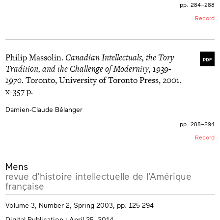
pp. 284–288
Record
Philip Massolin.
Canadian Intellectuals, the Tory
PDF
Tradition, and the Challenge of Modernity, 1939-
1970
. Toronto, University of Toronto Press, 2001.
x-357 p.
Damien-Claude Bélanger
pp. 288–294
Record
More
Mens
info
revue d'histoire intellectuelle de l’Amérique
française
Volume 3, Number 2, Spring 2003, pp. 125-294
Digital Publication : April 25, 2014