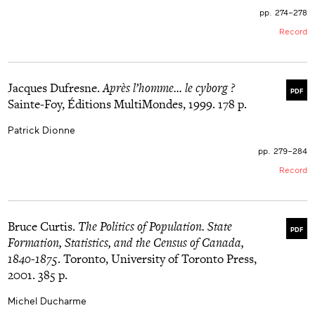
traditional narrative of the Quiet Revolution and the
pp. 274–278
birth of modern Quebec.
Record
Jacques Dufresne.
Après l’homme... le cyborg ?
PDF
Sainte-Foy, Éditions MultiMondes, 1999. 178 p.
Patrick Dionne
pp. 279–284
Record
Bruce Curtis.
The Politics of Population. State
PDF
Formation, Statistics, and the Census of Canada,
1840-1875
. Toronto, University of Toronto Press,
2001. 385 p.
Michel Ducharme