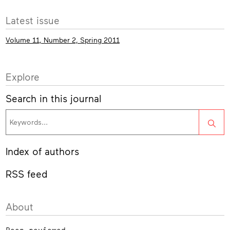
More
Latest issue
info
Volume 11, Number 2, Spring 2011
Explore
Search in this journal
Sea
Index of authors
RSS feed
About
Peer-reviewed