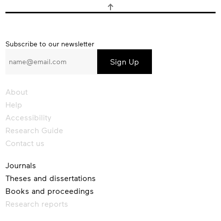
Subscribe
Subscribe to our newsletter
to
our
newsletter
About
Help
Accessibility
Research Guide
Contact us
Journals
Theses and dissertations
Books and proceedings
Research reports