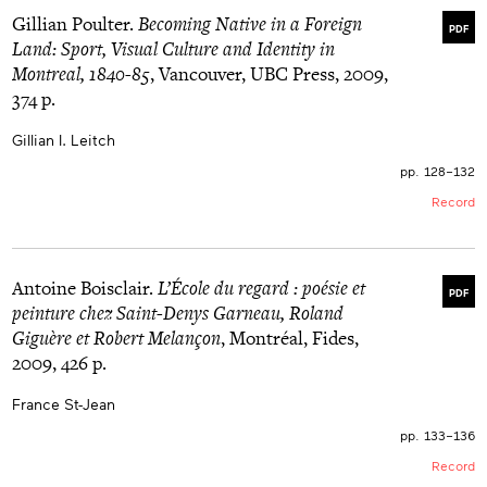
Gillian Poulter.
Becoming Native in a Foreign
PDF
Land: Sport, Visual Culture and Identity in
Montreal, 1840-85
, Vancouver, UBC Press, 2009,
374 p.
Gillian I. Leitch
pp. 128–132
Record
Antoine Boisclair.
L’École du regard : poésie et
PDF
peinture chez Saint-Denys Garneau, Roland
Giguère et Robert Melançon
, Montréal, Fides,
2009, 426 p.
France St-Jean
pp. 133–136
Record