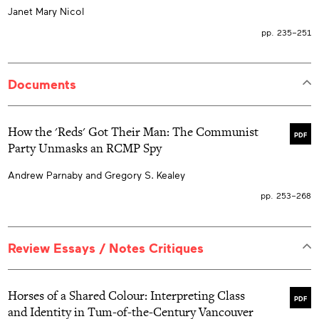
nouvel État démocratique et responsable.
Janet Mary Nicol
pp. 235–251
Documents
How the 'Reds' Got Their Man: The Communist
PDF
Party Unmasks an RCMP Spy
Andrew Parnaby and Gregory S. Kealey
pp. 253–268
Review Essays / Notes Critiques
Horses of a Shared Colour: Interpreting Class
PDF
and Identity in Tum-of-the-Century Vancouver