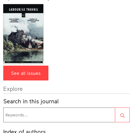
See all issues
Explore
Search in this journal
Sea
Index of authors