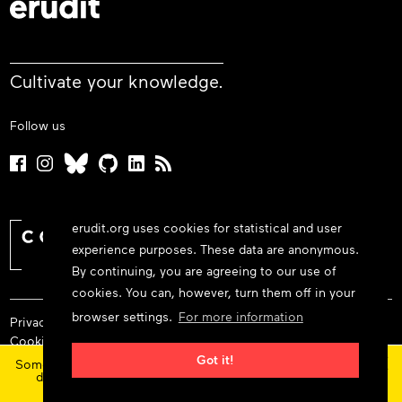
Cultivate your knowledge.
Follow us
erudit.org uses cookies for statistical and user
experience purposes. These data are anonymous.
By continuing, you are agreeing to our use of
cookies. You can, however, turn them off in your
browser settings.
For more information
Privacy policy
Cookie policy
×
Terms and conditions
Got it!
Some features and content are currently unavailable today
due to maintenance at our service provider.
Status
© 2026 Érudit Consortium
updates