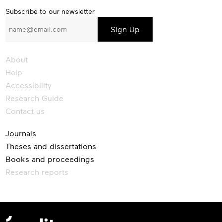
Subscribe
Subscribe to our newsletter
to
our
newsletter
About
Help
Accessibility
Research Guide
Contact us
Journals
Theses and dissertations
Books and proceedings
Research reports