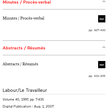
Minutes / Procès-verbal
Minutes / Procès-verbal
PDF
pp. 427–430
Abstracts / Résumés
Abstracts / Résumés
PDF
pp. 431–435
More
Labour/Le Travailleur
info
Volume 40, 1997, pp. 7-435
Digital Publication : Aug. 1, 2007