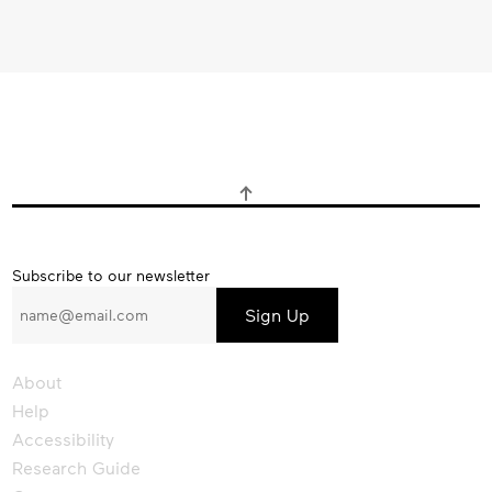
Subscribe
Subscribe to our newsletter
to
our
newsletter
About
Help
Accessibility
Research Guide