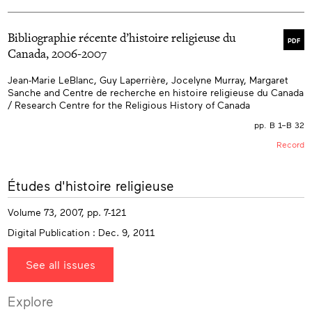
Bibliographie récente d’histoire religieuse du
PDF
Canada, 2006-2007
Jean-Marie LeBlanc, Guy Laperrière, Jocelyne Murray, Margaret
Sanche and Centre de recherche en histoire religieuse du Canada
/ Research Centre for the Religious History of Canada
pp. B 1–B 32
Record
More
Études d'histoire religieuse
info
Volume 73, 2007, pp. 7-121
Digital Publication : Dec. 9, 2011
See all issues
Explore