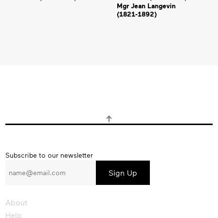
Mgr Jean Langevin
(1821‑1892)
Subscribe
Subscribe to our newsletter
to
our
newsletter
About
Help