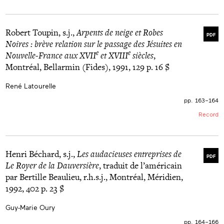
Robert Toupin, s.j.,
Arpents de neige et Robes
PDF
Noires : brève relation sur le passage des Jésuites en
e
e
Nouvelle-France aux XVII
et XVIII
siècles
,
Montréal, Bellarmin (Fides), 1991, 129 p. 16 $
René Latourelle
pp. 163–164
Record
Henri Béchard, s.j.,
Les audacieuses entreprises de
PDF
Le Royer de la Dauversière
, traduit de l’américain
par Bertille Beaulieu, r.h.s.j., Montréal, Méridien,
1992, 402 p. 23 $
Guy-Marie Oury
pp. 164–166