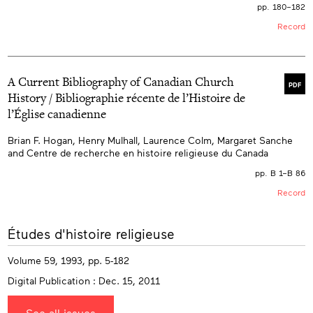
pp. 180–182
Record
A Current Bibliography of Canadian Church
PDF
History / Bibliographie récente de l’Histoire de
l’Église canadienne
Brian F. Hogan, Henry Mulhall, Laurence Colm, Margaret Sanche
and Centre de recherche en histoire religieuse du Canada
pp. B 1–B 86
Record
More
Études d'histoire religieuse
info
Volume 59, 1993, pp. 5-182
Digital Publication : Dec. 15, 2011
See all issues