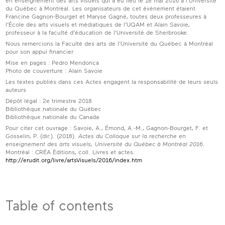
en enseignement des arts visuels qui a eu lieu le 18 mai 2016 à l’Université
du Québec à Montréal. Les organisateurs de cet évènement étaient
Francine Gagnon-Bourget et Maryse Gagné, toutes deux professeures à
l’École des arts visuels et médiatiques de l’UQAM et Alain Savoie,
professeur à la faculté d’éducation de l’Université de Sherbrooke.
Nous remercions la Faculté des arts de l’Université du Québec à Montréal
pour son appui financier
Mise en pages : Pedro Mendonça
Photo de couverture : Alain Savoie
Les textes publiés dans ces Actes engagent la responsabilité de leurs seuls
auteurs
Dépôt légal : 2e trimestre 2018
Bibliothèque nationale du Québec
Bibliothèque nationale du Canada
Pour citer cet ouvrage : Savoie, A., Émond, A.-M., Gagnon-Bourget, F. et
Gosselin, P. (dir.). (2018).
Actes du Colloque sur la recherche en
enseignement des arts visuels, Université du Québec à Montréal 2016
.
Montréal : CRÉA Éditions, coll. Livres et actes.
http://erudit.org/livre/artsVisuels/2016/index.htm
Table of contents