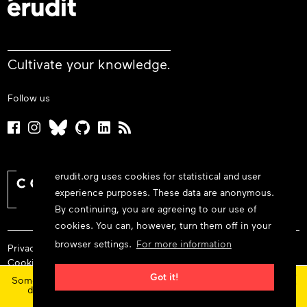
Cultivate your knowledge.
Follow us
erudit.org uses cookies for statistical and user
experience purposes. These data are anonymous.
By continuing, you are agreeing to our use of
cookies. You can, however, turn them off in your
browser settings.
For more information
Privacy policy
Cookie policy
×
Terms and conditions
Got it!
Some features and content are currently unavailable today
due to maintenance at our service provider.
Status
updates
© 2026 Érudit Consortium