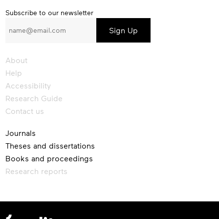
Subscribe
Subscribe to our newsletter
to
our
newsletter
About
Help
Accessibility
Research Guide
Contact us
Journals
Theses and dissertations
Books and proceedings
Research reports