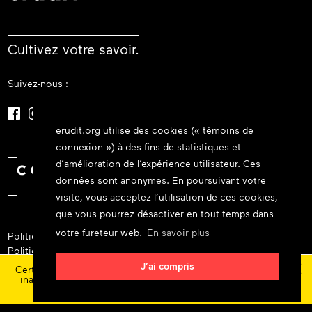
Cultivez votre savoir.
Suivez-nous :
erudit.org utilise des cookies (« témoins de
connexion ») à des fins de statistiques et
d’amélioration de l’expérience utilisateur. Ces
données sont anonymes. En poursuivant votre
visite, vous acceptez l’utilisation de ces cookies,
que vous pourrez désactiver en tout temps dans
votre fureteur web.
En savoir plus
Politique de confidentialité
Politique relative aux cookies
×
Politique et licence d’utilisation
J’ai compris
Certaines fonctionnalités et contenus sont actuellement
inaccessibles en raison d'une maintenance chez notre
© 2026 Consortium Érudit
prestataire de service.
Suivez l'évolution