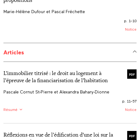
Marie‑Hélène Dufour et Pascal Fréchette
p. 1–10
Notice
Articles
L’immobilier titrisé : le droit au logement à
PDF
l’épreuve de la financiarisation de l’habitation
Pascale Cornut St-Pierre et Alexandra Bahary-Dionne
p. 11–57
Résumé
Notice
FR :
Selon plusieurs observations, la titrisation des
créances hypothécaires serait une cause déterminante
de la hausse des prix sur les marchés immobiliers
Réflexions en vue de l’édification d’une loi sur la
observable ici et ailleurs dans le monde. Au Canada, la
PDF
titrisation de l’immobilier résidentiel a la particularité