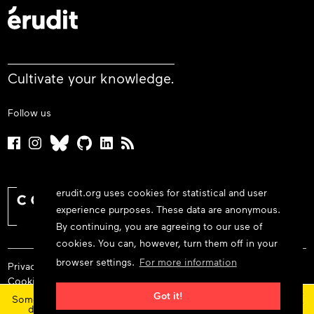
Cultivate your knowledge.
Follow us
erudit.org uses cookies for statistical and user
experience purposes. These data are anonymous.
By continuing, you are agreeing to our use of
cookies. You can, however, turn them off in your
browser settings.
For more information
Privacy policy
Cookie policy
×
Terms and conditions
Got it!
Some features and content are currently unavailable today
due to maintenance at our service provider.
Status