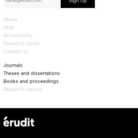
our
newsletter
About
Help
Accessibility
Research Guide
Contact us
Journals
Theses and dissertations
Books and proceedings
Research reports