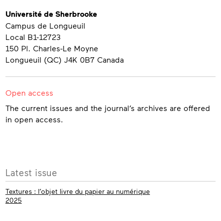
Contact
Université de Sherbrooke
Campus de Longueuil
Local B1-12723
150 Pl. Charles-Le Moyne
Longueuil (QC) J4K 0B7 Canada
Open access
The current issues and the journal’s archives are offered
in open access.
More
Latest issue
info
Textures : l’objet livre du papier au numérique
2025