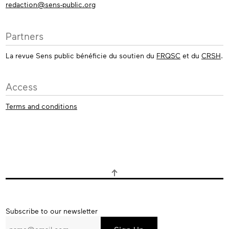
redaction@sens-public.org
Partners
La revue Sens public bénéficie du soutien du
FRQSC
et du
CRSH
.
Access
Terms and conditions
Subscribe
Subscribe to our newsletter
to