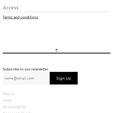
Access
Terms and conditions
Subscribe
Subscribe to our newsletter
to
our
newsletter
About
Help
Accessibility