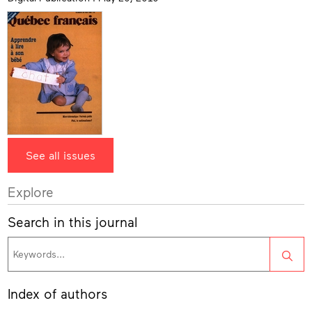
See all issues
Explore
Search in this journal
Sea
Index of authors