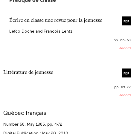
Écrire en classe une revue pour la jeunesse
PDF
Lefco Doche and François Lentz
pp. 66–68
Record
Littérature de jeunesse
PDF
pp. 69–72
Record
More
Québec français
info
Number 58, May 1985, pp. 4-72
Digital Publication : May 20, 2010