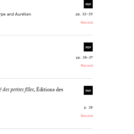
PDF
rpe and Aurélien
pp. 32–35
Record
PDF
pp. 36–37
Record
 des petites filles
, Éditions des
PDF
p. 38
Record