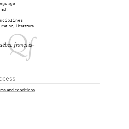
nguage
ench
sciplines
ucation
,
Literature
ccess
rms and conditions