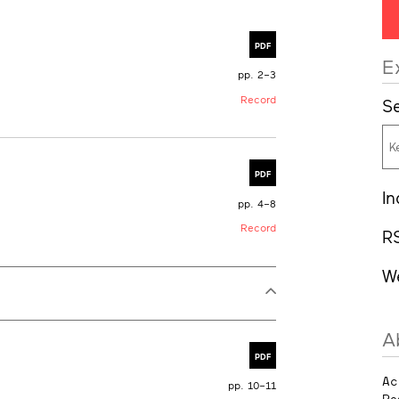
PDF
E
pp. 2–3
Record
Se
PDF
In
pp. 4–8
Record
R
W
A
PDF
Ac
pp. 10–11
Re