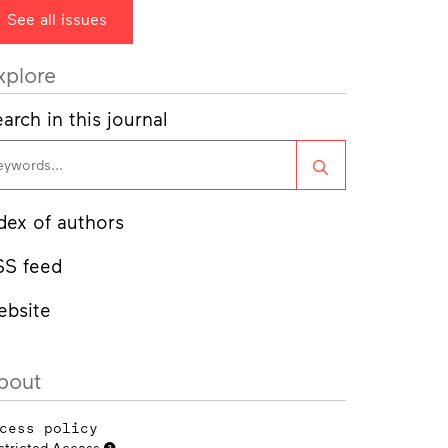
See all issues
xplore
arch in this journal
Search
dex of authors
SS feed
ebsite
bout
cess policy
stricted Access