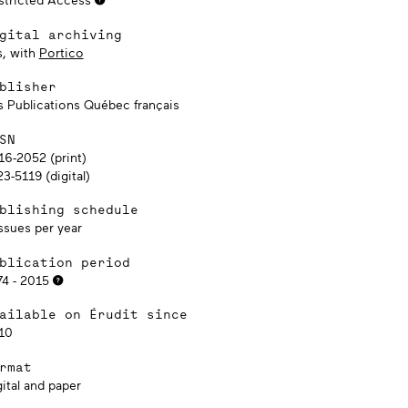
gital archiving
s, with
Portico
blisher
s Publications Québec français
SN
16-2052 (print)
3-5119 (digital)
blishing schedule
ssues per year
blication period
74 - 2015
ailable on Érudit since
10
rmat
ital and paper