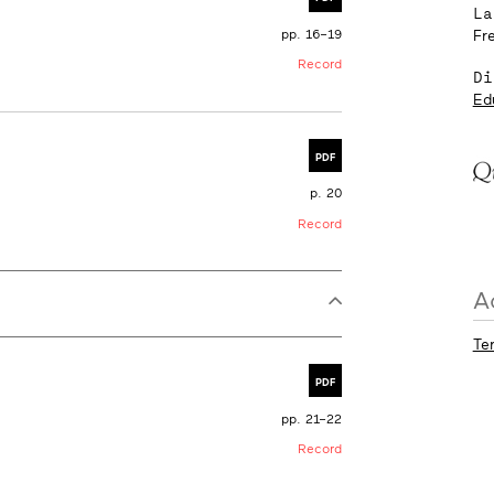
La
pp. 16–19
Fr
Record
Di
Ed
PDF
p. 20
Record
A
Te
PDF
pp. 21–22
Record