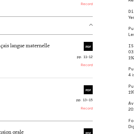
Record
Di
Ye
Pu
Le
nçais langue maternelle
IS
PDF
03
pp. 11–12
192
Record
Pu
4 i
Pu
PDF
19
pp. 13–15
Av
Record
20
Fo
Dig
nsion orale
PDF