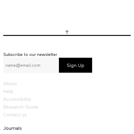
Subscribe
Subscribe to our newsletter
to
our
newsletter
About
Help
Accessibility
Research Guide
Contact us
Journals