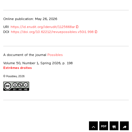
Online publication: May 26, 2026
URI
https://id.erudit.org/iderudit/1125668ar
DOI
https://doi.org/10.62212/revuepossibles.v50i1.998
A document of the journal
Possibles
Volume 50, Number 1, Spring 2026
, p. 198
Extrêmes droites
© Possibles, 2026
rowse
he
Toolbox
rticles
PDF
n