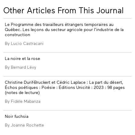
his
Other Articles From This Journal
ssue
Le Programme des travailleurs étrangers temporaires au
Québec. Les leçons du secteur agricole pour l’industrie de la
construction
By Lucio Castracani
La noire et la rose
By Bernard Lévy
Christine Durif-Bruckert et Cédric Laplace : La part du désert,
Échos poétiques : Poésie : Éditions Unicité : 2023 : 98 pages
(notes de lecture)
By Fidèle Mabanza
Noir fuchsia
By Joanne Rochette