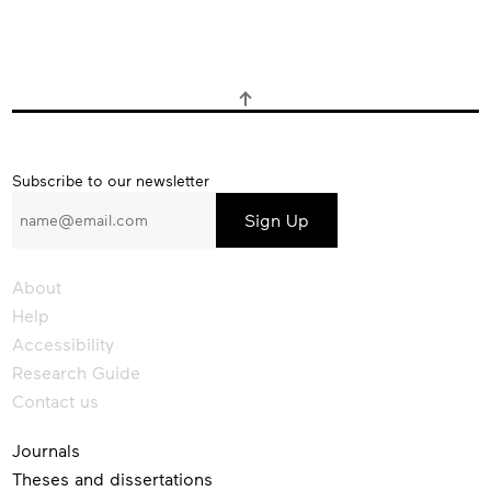
Subscribe
Subscribe to our newsletter
to
our
newsletter
About
Help
Accessibility
Research Guide
Contact us
Journals
Theses and dissertations