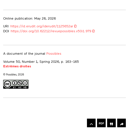
Online publication: May 26, 2026
URI
https://id.erudit.org/iderudit/1125652ar
DOI
https://doi.org/10.62212/revuepossibles.v50i1.979
A document of the journal
Possibles
Volume 50, Number 1, Spring 2026
, p. 163–165
Extrêmes droites
© Possibles, 2026
rowse
he
Toolbox
rticles
PDF
n