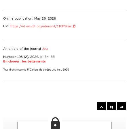
Online publication: May 26, 2026
URI
https://id.erudit.org/iderudit/110896ac
An article of the journal
Jeu
Number 198 (2), 2026
, p. 54–55
En choeur : les battements
Tous droits réservés © Cahiers de théâtre Jeu inc., 2026
rowse
he
Toolbox
rticles
n
his
ssue