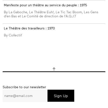
Manifeste pour un théâtre au service du peuple : 1975
By La Gaboche, Le Théâtre Euh!, Le Tic Tac Boom, Les Gens
d’en Bas et Le Comité de direction de l’A.Q.J.T
Le Théâtre des travailleurs : 1970
By Collectif
Subscribe
Subscribe to our newsletter
to
our
newsletter