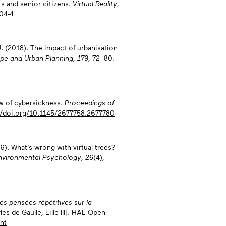
s and senior citizens.
Virtual Reality
,
04-4
 J. (2018). The impact of urbanisation
pe and Urban Planning
,
179
, 72–80.
iew of cybersickness.
Proceedings of
//doi.org/10.1145/2677758.2677780
06). What’s wrong with virtual trees?
Environmental Psychology
,
26
(4),
es pensées répétitives sur la
es de Gaulle, Lille III]. HAL Open
ent