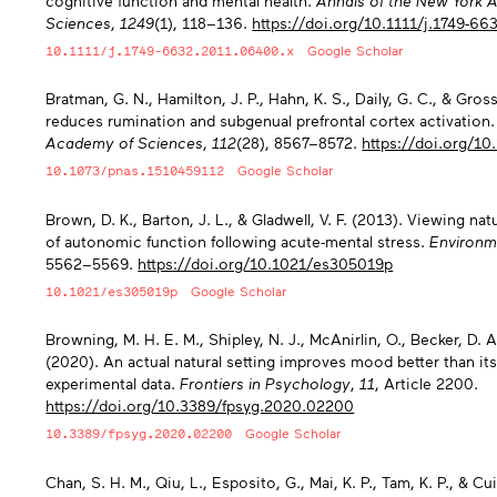
cognitive function and mental health.
Annals of the New York 
Sciences
,
1249
(1), 118−136.
https://doi.org/10.1111/j.1749-6
10.1111/j.1749-6632.2011.06400.x
Google Scholar
Bratman, G. N., Hamilton, J. P., Hahn, K. S., Daily, G. C., & Gros
reduces rumination and subgenual prefrontal cortex activation
Academy of Sciences
,
112
(28), 8567−8572.
https://doi.org/1
10.1073/pnas.1510459112
Google Scholar
Brown, D. K., Barton, J. L., & Gladwell, V. F. (2013). Viewing na
of autonomic function following acute-mental stress.
Environm
5562−5569.
https://doi.org/10.1021/es305019p
10.1021/es305019p
Google Scholar
Browning, M. H. E. M., Shipley, N. J., McAnirlin, O., Becker, D. A
(2020). An actual natural setting improves mood better than its
experimental data.
Frontiers in Psychology
,
11
, Article 2200.
https://doi.org/10.3389/fpsyg.2020.02200
10.3389/fpsyg.2020.02200
Google Scholar
Chan, S. H. M., Qiu, L., Esposito, G., Mai, K. P., Tam, K. P., & Cui