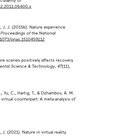
Academy of
632.2011.06400.x
s, J. J. (2015b). Nature experience
.
Proceedings of the National
0.1073/pnas.1510459112
ture scenes positively affects recovery
ental Science & Technology
,
47
(11),
., Yu, C., Hartig, T., & Dzhambov, A. M.
 virtual counterpart: A meta-analysis of
, J. (2021). Nature in virtual reality