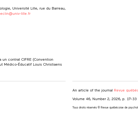
ogie, Université Lille, rue du Barreau,
beclin@univ-lille.fr
a un contrat CIFRE (Convention
tut Médico-Éducatif Louis Christiaens
An article of the journal
Revue québéc
Volume 46, Number 2, 2026
, p. 17–33
Tous droits réservés © Revue québécoise de psycho