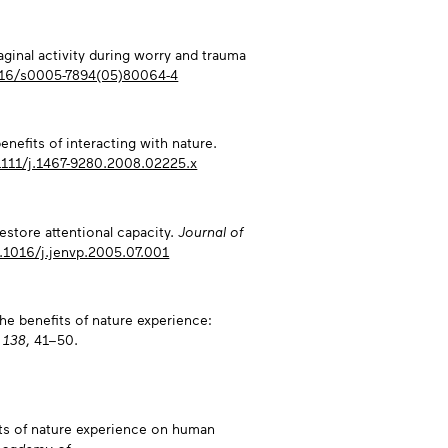
aginal activity during worry and trauma
1016/s0005-7894(05)80064-4
enefits of interacting with nature.
.1111/j.1467-9280.2008.02225.x
estore attentional capacity.
Journal of
0.1016/j.jenvp.2005.07.001
 The benefits of nature experience:
,
138
, 41−50.
acts of nature experience on human