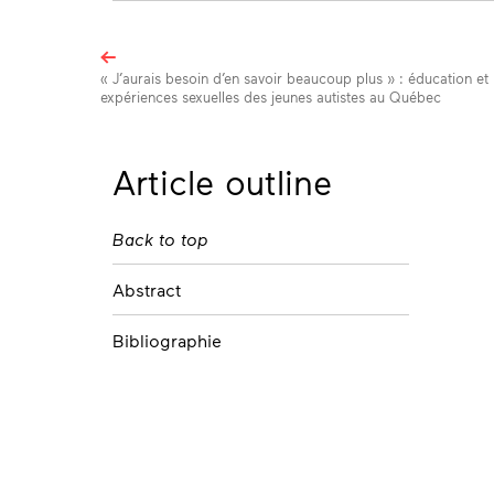
Browse
the
« J’aurais besoin d’en savoir beaucoup plus » : éducation et
expériences sexuelles des jeunes autistes au Québec
articles
in
this
Article outline
issue
Back to top
Abstract
Bibliographie