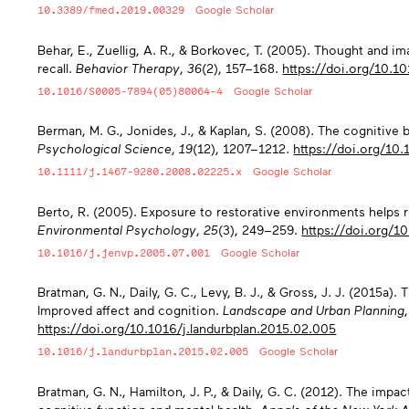
10.3389/fmed.2019.00329
Google Scholar
Behar, E., Zuellig, A. R., & Borkovec, T. (2005). Thought and im
recall.
Behavior Therapy
,
36
(2), 157−168.
https://doi.org/10.
10.1016/S0005-7894(05)80064-4
Google Scholar
Berman, M. G., Jonides, J., & Kaplan, S. (2008). The cognitive b
Psychological Science
,
19
(12), 1207−1212.
https://doi.org/10
10.1111/j.1467-9280.2008.02225.x
Google Scholar
Berto, R. (2005). Exposure to restorative environments helps r
Environmental Psychology
,
25
(3), 249−259.
https://doi.org/1
10.1016/j.jenvp.2005.07.001
Google Scholar
Bratman, G. N., Daily, G. C., Levy, B. J., & Gross, J. J. (2015a).
Improved affect and cognition.
Landscape and Urban Planning
https://doi.org/10.1016/j.landurbplan.2015.02.005
10.1016/j.landurbplan.2015.02.005
Google Scholar
Bratman, G. N., Hamilton, J. P., & Daily, G. C. (2012). The imp