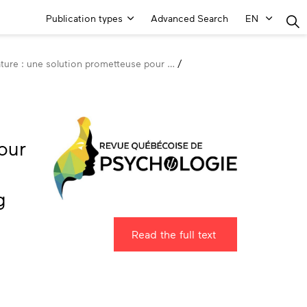
Main
Publication types
Advanced Search
EN
Menu
nature : une solution prometteuse pour …
our
g
Read the full text