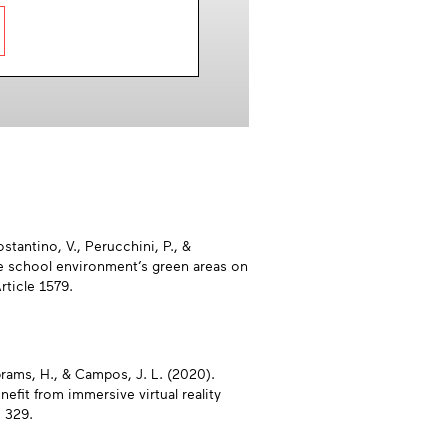
ostantino, V., Perucchini, P., &
he school environment’s green areas on
Article 1579.
brams, H., & Campos, J. L. (2020).
efit from immersive virtual reality
e 329.