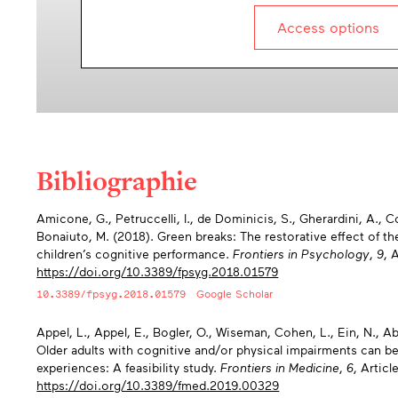
Access options
Bibliographie
Appendices
Amicone, G., Petruccelli, I., de Dominicis, S., Gherardini, A., C
Bonaiuto, M. (2018). Green breaks: The restorative effect of t
children’s cognitive performance.
Frontiers in Psychology
,
9
, 
https://doi.org/10.3389/fpsyg.2018.01579
10.3389/fpsyg.2018.01579
Google Scholar
Appel, L., Appel, E., Bogler, O., Wiseman, Cohen, L., Ein, N., A
Older adults with cognitive and/or physical impairments can ben
experiences: A feasibility study.
Frontiers in Medicine
,
6
, Articl
https://doi.org/10.3389/fmed.2019.00329