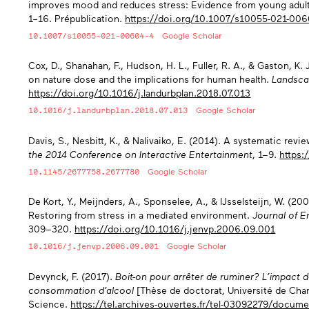
improves mood and reduces stress: Evidence from young adult
1–16. Prépublication.
https://doi.org/10.1007/s10055-021-006
10.1007/s10055-021-00604-4
Google Scholar
Cox, D., Shanahan, F., Hudson, H. L., Fuller, R. A., & Gaston, K.
on nature dose and the implications for human health.
Landsca
https://doi.org/10.1016/j.landurbplan.2018.07.013
10.1016/j.landurbplan.2018.07.013
Google Scholar
Davis, S., Nesbitt, K., & Nalivaiko, E. (2014). A systematic rev
the 2014 Conference on Interactive Entertainment
, 1−9.
https:
10.1145/2677758.2677780
Google Scholar
De Kort, Y., Meijnders, A., Sponselee, A., & IJsselsteijn, W. (20
Restoring from stress in a mediated environment.
Journal of 
309−320.
https://doi.org/10.1016/j.jenvp.2006.09.001
10.1016/j.jenvp.2006.09.001
Google Scholar
Devynck, F. (2017).
Boit-on pour arrêter de ruminer? L
’
impact d
consommation d
’
alcool
[Thèse de doctorat, Université de Charl
Science.
https://tel.archives-ouvertes.fr/tel-03092279/docum