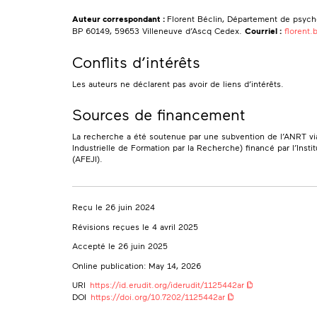
Florent Béclin
0000-0002-0422-3063
Département de psychologie, Université de Lille
Auteur correspondant :
Florent Béclin, Département de psychol
Institut Médico-Éducatif Louis Christiaens (AFEJI)
BP 60149, 59653 Villeneuve d’Ascq Cedex.
Courriel :
florent.
florent.beclin@univ-lille.fr
Thierry Kosinski
0000-0003-2589-6838
Conflits d’intérêts
Département de psychologie, Université de Lille
Les auteurs ne déclarent pas avoir de liens d’intérêts.
Stéphane Rusinek
Département de psychologie, Université de Lille
Sources de financement
La recherche a été soutenue par une subvention de l’ANRT vi
Industrielle de Formation par la Recherche) financé par l’Insti
(AFEJI).
Reçu le 26 juin 2024
Révisions reçues le 4 avril 2025
Accepté le 26 juin 2025
Online publication: May 14, 2026
URI
https://id.erudit.org/iderudit/1125442ar
DOI
https://doi.org/10.7202/1125442ar