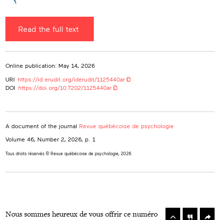
Read the full text
Online publication: May 14, 2026
URI
https://id.erudit.org/iderudit/1125440ar
DOI
https://doi.org/10.7202/1125440ar
A document of the journal
Revue québécoise de psychologie
Volume 46, Number 2, 2026
, p. 1
Tous droits réservés © Revue québécoise de psychologie, 2026
rowse
he
Toolbox
Nous sommes heureux de vous offrir ce numéro
rticles