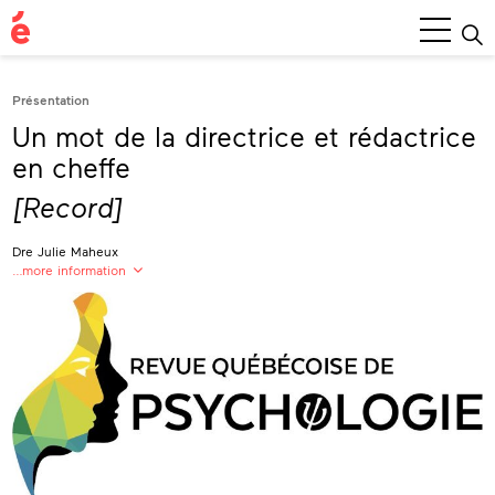
Main
Menu
Présentation
Un mot de la directrice et rédactrice
en cheffe
[Record]
Dre Julie Maheux
…more information
Dre Julie Maheux, Professeure, Psychologue
Directrice et rédactrice en cheffe,
Revue québécoise de psychologie