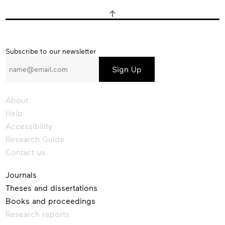
Subscribe
Subscribe to our newsletter
to
our
newsletter
About
Help
Accessibility
Research Guide
Contact us
Journals
Theses and dissertations
Books and proceedings
Research reports