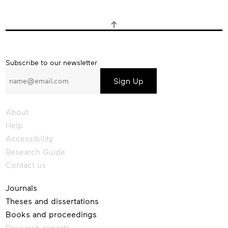
Subscribe
Subscribe to our newsletter
to
our
newsletter
About
Help
Accessibility
Research Guide
Contact us
Journals
Theses and dissertations
Books and proceedings
Research reports