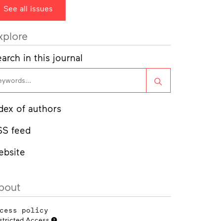
See all issues
xplore
arch in this journal
Search
dex of authors
SS feed
ebsite
bout
cess policy
stricted Access