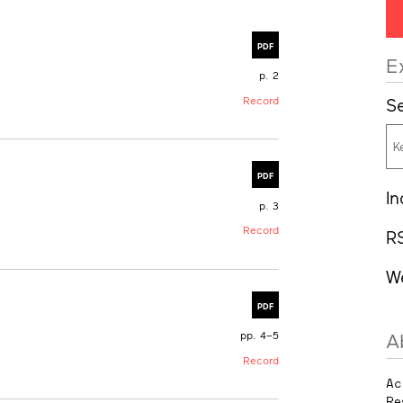
PDF
E
p. 2
Record
Se
PDF
In
p. 3
Record
R
W
PDF
pp. 4–5
A
Record
Ac
Re