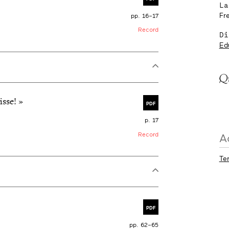
La
Fr
pp. 16–17
Record
Di
Ed
isse! »
PDF
p. 17
Record
A
Te
PDF
pp. 62–65