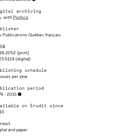
gital archiving
s, with
Portico
blisher
s Publications Québec français
SN
16-2052 (print)
3-5119 (digital)
blishing schedule
ssues per year
blication period
74 - 2015
ailable on Érudit since
10
rmat
ital and paper