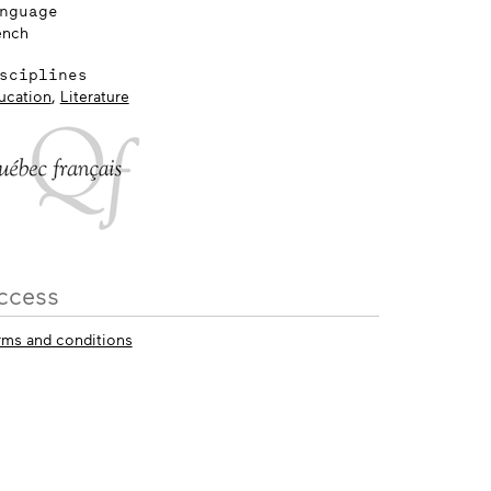
nguage
ench
sciplines
ucation
,
Literature
ccess
rms and conditions