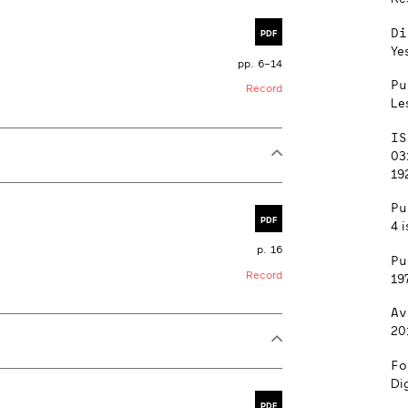
Di
PDF
Ye
pp. 6–14
Pu
Record
Le
IS
03
192
Pu
PDF
4 i
p. 16
Pu
Record
19
Av
20
Fo
Dig
PDF