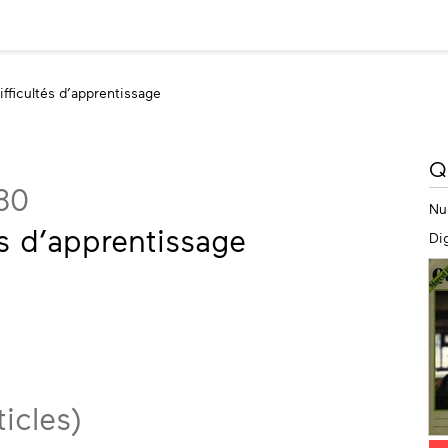
ifficultés d’apprentissage
M
Q
in
80
Nu
és d’apprentissage
Dig
icles)