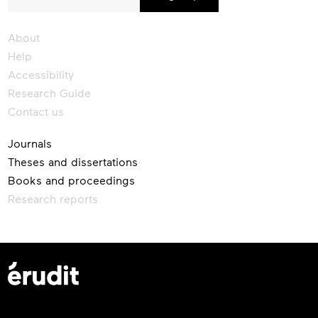
our
newsletter
About
Help
Accessibility
Research Guide
Contact us
Journals
Theses and dissertations
Books and proceedings
Research reports