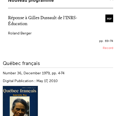
Réponse à Gilles Dussault de l’INRS-
PDF
Éducation
Roland Berger
pp. 69–74
Record
More
Québec français
info
Number 36, December 1979, pp. 4-74
Digital Publication : May 17, 2010