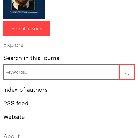
See all issues
Explore
Search in this journal
Sea
Index of authors
RSS feed
Website
About