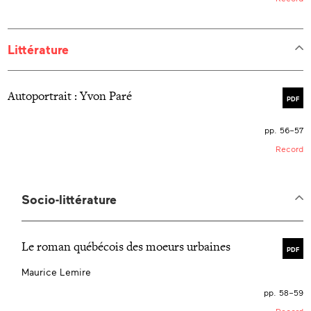
Littérature
Autoportrait :
Y
von Paré
PDF
pp. 56–57
Record
Socio-littérature
Le roman québécois des moeurs urbaines
PDF
Maurice Lemire
pp. 58–59