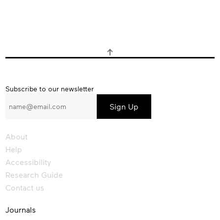
Subscribe
Subscribe to our newsletter
to
our
newsletter
About
Help
Accessibility
Research Guide
Contact us
Journals