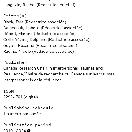
voie vers la création d’espaces sécuritaires et inclusifs
Langevin, Rachel (Rédactrice en chef)
pour les jeunes exposés aux VC afin de partager leur
histoire et être entendus en tant qu’agents de
Editor(s)
changement social. Il vise non seulement à promouvoir
Black, Tara (Rédactrice associée)
la voix des jeunes, mais aussi à leur donner les moyens
de devenir de jeunes défenseurs et devenir soutenants
Daigneault, Isabelle (Rédactrice associée)
auprès de leurs pairs dans la lutte contre la VC,
Hébert, Martine (Rédactrice associée)
renforçant ainsi leur résilience et leur rétablissement.
Collin-Vézina, Delphine (Rédactrice associée)
L’utilisation de ce modèle au sein des organismes de VC
Guyon, Roxanne (Rédactrice associée)
peut continuer de positionner les jeunes comme
experts de leur propre vie et comme agent de
Racine, Nicole (Rédactrice associée)
changements dans l’élaboration des connaissances et
d’interventions efficaces.
Publisher
Canada Research Chair in Interpersonal Traumas and
Resilience/Chaire de recherche du Canada sur les traumas
interpersonnels et la résilience
ISSN
2292-1761 (digital)
Publishing schedule
1 numéro par année
Publication period
2019 - 2024