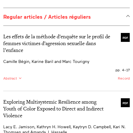
Regular articles / Articles réguliers
Les effets de la méthode d’enquête sur le profil de
PDF
femmes victimes d’agression sexuelle dans
l’enfance
Camille Bégin, Karine Baril and Marc Tourigny
pp. 4–17
Abstract
Record
FR:
Contexte : L’enquête par Internet est aujourd'hui
largement utilisée sans que l'on connaisse ses effets
sur le profil des femmes victimes d’agression sexuelle
Exploring Multisystemic Resilience among
dans l’enfance (ASE), comparativement à d’autres
PDF
méthodes. Cette étude vise à comparer les effets de
Youth of Color Exposed to Direct and Indirect
l’utilisation de la méthode d’enquête par Internet à ceux
Violence
de la méthode d’enquête populationnelle téléphonique
sur le profil de femmes victimes d’ASE, et ce,
relativement aux données sociodémographiques, aux
Lacy E. Jamison, Kathryn H. Howell, Kaytryn D. Campbell, Kari N.
expériences de victimisation et aux difficultés
Thomsen and Amanda J. Hasselle