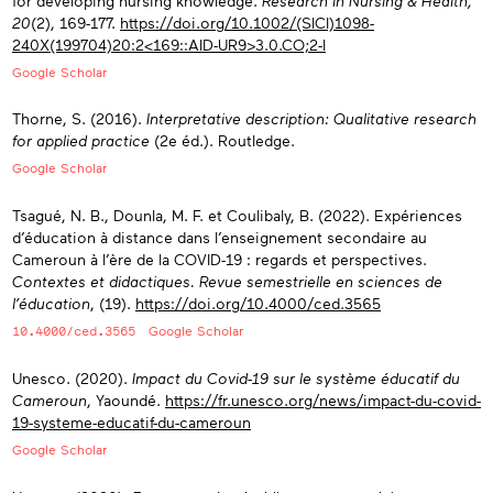
for developing nursing knowledge.
Research in Nursing & Health,
20
(2), 169-177.
https://doi.org/10.1002/(SICI)1098-
240X(199704)20:2<169::AID-UR9>3.0.CO;2-I
Google Scholar
Thorne, S. (2016).
Interpretative description: Qualitative research
for applied practice
(2e éd.). Routledge.
Google Scholar
Tsagué, N. B., Dounla, M. F. et Coulibaly, B. (2022). Expériences
d’éducation à distance dans l’enseignement secondaire au
Cameroun à l’ère de la COVID-19 : regards et perspectives.
Contextes et didactiques. Revue semestrielle en sciences de
l’éducation
, (19).
https://doi.org/10.4000/ced.3565
10.4000/ced.3565
Google Scholar
Unesco. (2020).
Impact du Covid-19 sur le système éducatif du
Cameroun
, Yaoundé.
https://fr.unesco.org/news/impact-du-covid-
19-systeme-educatif-du-cameroun
Google Scholar