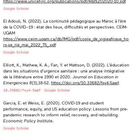
https://www.unicef-irc.org/publications/pdf/IRB%202020-10.pdf
Google Scholar
El Adouli, N. (2022). La continuité pédagogique au Maroc à l’ère
de la COVID–19 : état des lieux, difficultés et perspectives. CEIM-
UQAM
https://www.ceim.uqam.ca/db/IMG/pdf/copie_de_vigieafrique_ho
rs-se_rie_
mai_2022_75_.pdf
Google Scholar
Elliott, K., Mathew, K. A., Fan, Y. et Mattson, D. (2022). L’éducation
dans les situations d’urgence aanitaire : une analyse intégrative
de la littérature entre 1990 et 2020.
Journal on Education in
Emergencies 8
(3),18-52.
https://doi.org/10.33682/fxy4-5awf
.
10.33682/fxy4-5awf
Google Scholar
Garcia, E. et Weiss, E. (2020). COVID-19 and student
performance, equity, and US education policy: Lessons from pre-
pandemic research to inform relief, recovery, and rebuilding.
Economic Policy Institute
.
Google Scholar