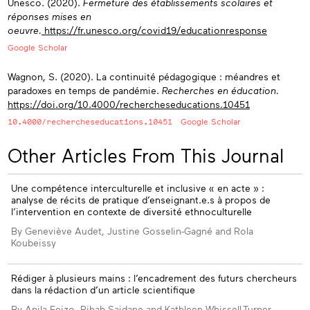
Unesco. (2020).
Fermeture des établissements scolaires et
réponses mises en
oeuvre.
https://fr.unesco.org/covid19/educationresponse
Google Scholar
Wagnon, S. (2020). La continuité pédagogique : méandres et
paradoxes en temps de pandémie.
Recherches en éducation.
https://doi.org/10.4000/rechercheseducations.10451
10.4000/rechercheseducations.10451
Google Scholar
Other Articles From This Journal
Une compétence interculturelle et inclusive « en acte » :
analyse de récits de pratique d’enseignant.e.s à propos de
l’intervention en contexte de diversité ethnoculturelle
By Geneviève Audet, Justine Gosselin-Gagné and Rola
Koubeissy
Rédiger à plusieurs mains : l’encadrement des futurs chercheurs
dans la rédaction d’un article scientifique
By Anila Fejzo, Rihab Saidane and Kathleen Whissell-Turner