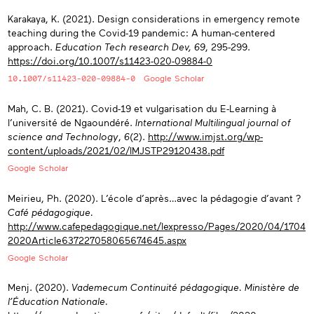
Karakaya, K. (2021). Design considerations in emergency remote
teaching during the Covid-19 pandemic: A human-centered
approach.
Education Tech research Dev, 69
, 295-299.
https://doi.org/10.1007/s11423-020-09884-0
10.1007/s11423-020-09884-0
Google Scholar
Mah, C. B. (2021). Covid-19 et vulgarisation du E-Learning à
l’université de Ngaoundéré.
International Multilingual journal of
science and Technology
,
6
(2).
http://www.imjst.org/wp-
content/uploads/2021/02/IMJSTP29120438.pdf
Google Scholar
Meirieu, Ph. (2020). L’école d’après…avec la pédagogie d’avant ?
Café pédagogique.
http://www.cafepedagogique.net/lexpresso/Pages/2020/04/1704
2020Article637227058065674645.aspx
Google Scholar
Menj. (2020).
Vademecum Continuité pédagogique.
Ministère de
l’Éducation Nationale
.