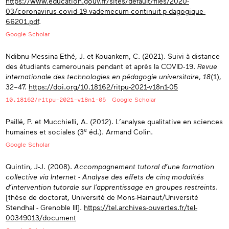
https://www.education.gouv.fr/sites/default/files/2020-
03/coronavirus-covid-19-vademecum-continuit-p-dagogique-
66201.pdf
.
Google Scholar
Ndibnu-Messina Ethé, J. et Kouankem, C. (2021). Suivi à distance
des étudiants camerounais pendant et après la COVID‑19.
Revue
internationale des technologies en pédagogie universitaire
,
18
(1),
32–47.
https://doi.org/10.18162/ritpu-2021-v18n1-05
10.18162/ritpu-2021-v18n1-05
Google Scholar
Paillé, P. et Mucchielli, A. (2012). L’analyse qualitative en sciences
e
humaines et sociales (3
éd.). Armand Colin.
Google Scholar
Quintin, J-J. (2008).
Accompagnement tutoral d’une formation
collective via Internet - Analyse des effets de cinq modalités
d’intervention tutorale sur l’apprentissage en groupes restreints
.
[thèse de doctorat, Université de Mons-Hainaut/Université
Stendhal - Grenoble III].
https://tel.archives-ouvertes.fr/tel-
00349013/document