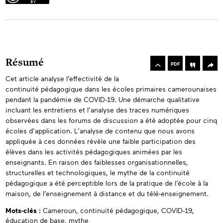
rowse
he
Toolbox
Résumé
rticles
PDF
n
Cet article analyse l’effectivité de la
Abstracts
his
continuité pédagogique dans les écoles primaires camerounaises
ssue
pendant la pandémie de COVID-19. Une démarche qualitative
incluant les entretiens et l’analyse des traces numériques
observées dans les forums de discussion a été adoptée pour cinq
écoles d’application. L’analyse de contenu que nous avons
appliquée à ces données révèle une faible participation des
élèves dans les activités pédagogiques animées par les
enseignants. En raison des faiblesses organisationnelles,
structurelles et technologiques, le mythe de la continuité
pédagogique a été perceptible lors de la pratique de l’école à la
maison, de l’enseignement à distance et du télé-enseignement.
Mots-clés :
Cameroun,
continuité pédagogique,
COVID-19,
éducation de base,
mythe