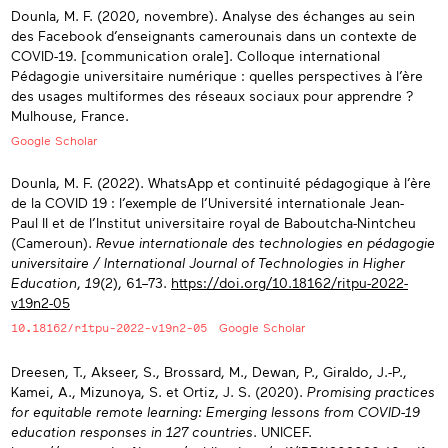
Dounla, M. F. (2020, novembre). Analyse des échanges au sein
des Facebook d’enseignants camerounais dans un contexte de
COVID-19. [communication orale]. Colloque international
Pédagogie universitaire numérique : quelles perspectives à l’ère
des usages multiformes des réseaux sociaux pour apprendre ?
Mulhouse, France.
Google Scholar
Dounla, M. F. (2022). WhatsApp et continuité pédagogique à l’ère
de la COVID 19 : l’exemple de l’Université internationale Jean-
Paul II et de l’Institut universitaire royal de Baboutcha-Nintcheu
(Cameroun).
Revue internationale des technologies en pédagogie
universitaire / International Journal of Technologies in Higher
Education
,
19
(2), 61–73.
https://doi.org/10.18162/ritpu-2022-
v19n2-05
10.18162/ritpu-2022-v19n2-05
Google Scholar
Dreesen, T., Akseer, S., Brossard, M., Dewan, P., Giraldo, J.-P.,
Kamei, A., Mizunoya, S. et Ortiz, J. S. (2020).
Promising practices
for equitable remote learning: Emerging lessons from COVID-19
education responses in 127 countries
. UNICEF.