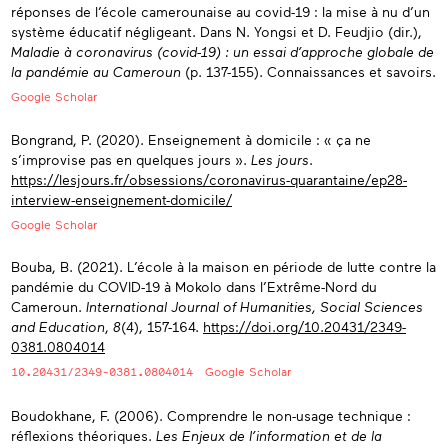
réponses de l’école camerounaise au covid-19 : la mise à nu d’un
système éducatif négligeant. Dans N. Yongsi et D. Feudjio (dir.),
Maladie à coronavirus (covid-19) : un essai d’approche globale de
la pandémie au Cameroun
(p. 137-155). Connaissances et savoirs.
Google Scholar
Bongrand, P. (2020). Enseignement à domicile : « ça ne
s’improvise pas en quelques jours ».
Les jours
.
https://lesjours.fr/obsessions/coronavirus-quarantaine/ep28-
interview-enseignement-domicile/
Google Scholar
Bouba, B. (2021). L’école à la maison en période de lutte contre la
pandémie du COVID-19 à Mokolo dans l’Extrême-Nord du
Cameroun.
International Journal of Humanities, Social Sciences
and Education
,
8
(4), 157-164.
https://doi.org/10.20431/2349-
0381.0804014
10.20431/2349-0381.0804014
Google Scholar
Boudokhane, F. (2006). Comprendre le non-usage technique :
réflexions théoriques.
Les Enjeux de l’information et de la