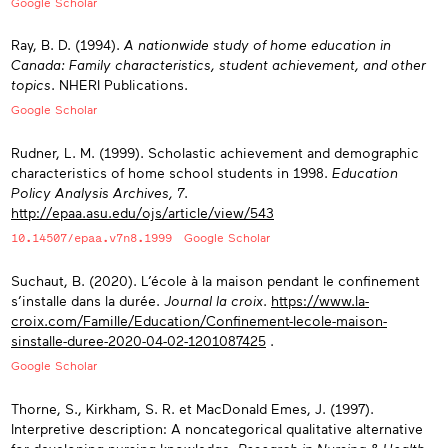
Google Scholar
Ray, B. D. (1994).
A nationwide study of home education in
Canada: Family characteristics, student achievement, and other
topics
. NHERI Publications.
Google Scholar
Rudner, L. M. (1999). Scholastic achievement and demographic
characteristics of home school students in 1998.
Education
Policy Analysis Archives,
7
.
http://epaa.asu.edu/ojs/article/view/543
10.14507/epaa.v7n8.1999
Google Scholar
Suchaut, B. (2020). L’école à la maison pendant le confinement
s’installe dans la durée.
Journal la croix
.
https://www.la-
croix.com/Famille/Education/Confinement-lecole-maison-
sinstalle-duree-2020-04-02-1201087425
.
Google Scholar
Thorne, S., Kirkham, S. R. et MacDonald Emes, J. (1997).
Interpretive description: A noncategorical qualitative alternative