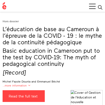
Main
Menu
Hors dossier
L’éducation de base au Cameroun à
l’épreuve de la COVID - 19 : le mythe
de la continuité pédagogique
Basic education in Cameroon put to
the test by COVID-19: The myth of
pedagogical continuity
[Record]
Michel Fayole Dounla
and
Emmanuel Béché
…more information
Michel Fayole Dounla
Read the full text
Université de Maroua (Cameroun)
Emmanuel Béché