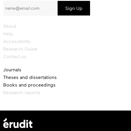
to
our
newsletter
About
Help
Accessibility
Research Guide
Contact us
Journals
Theses and dissertations
Books and proceedings
Research reports